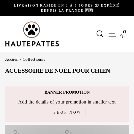
Passer
LIVRAISON RAPIDE EN 3 À 7 JOURS 📦 EXPÉDIÉ
au
DEPUIS LA FRANCE 🇫🇷
Diaporama
contenu
Pause
RECHERCH
NAVIG
P
Accueil
/
Collections
/
ACCESSOIRE DE NOËL POUR CHIEN
BANNER PROMOTION
Add the details of your promotion in smaller text
SHOP NOW