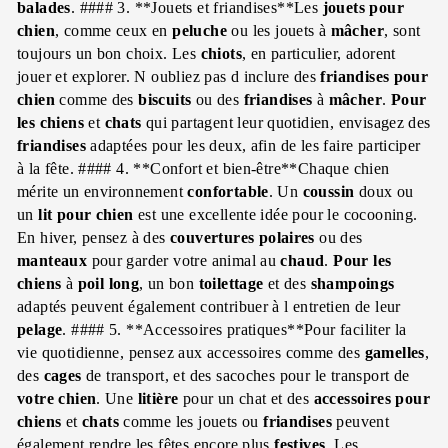
balades
. #### 3. **Jouets et friandises**Les
jouets pour
chien
, comme ceux en
peluche
ou les jouets à
mâcher
, sont
toujours un bon choix. Les
chiots
, en particulier, adorent
jouer et explorer. N oubliez pas d inclure des
friandises pour
chien
comme des
biscuits
ou des
friandises
à
mâcher
.
Pour
les chiens
et
chats
qui partagent leur quotidien, envisagez des
friandises
adaptées pour les deux, afin de les faire participer
à la fête. #### 4. **Confort et bien-être**Chaque chien
mérite un environnement
confortable
. Un
coussin
doux ou
un
lit pour chien
est une excellente idée pour le cocooning.
En hiver, pensez à des
couvertures
polaires
ou des
manteaux
pour garder votre animal au
chaud
.
Pour les
chiens
à
poil long
, un bon
toilettage
et des
shampoings
adaptés peuvent également contribuer à l entretien de leur
pelage
. #### 5. **Accessoires pratiques**Pour faciliter la
vie quotidienne, pensez aux accessoires comme des
gamelles
,
des
cages
de transport, et des sacoches pour le transport de
votre chien
. Une
litière
pour un chat et des
accessoires pour
chiens
et
chats
comme les jouets ou
friandises
peuvent
également rendre les fêtes encore plus
festives
. Les