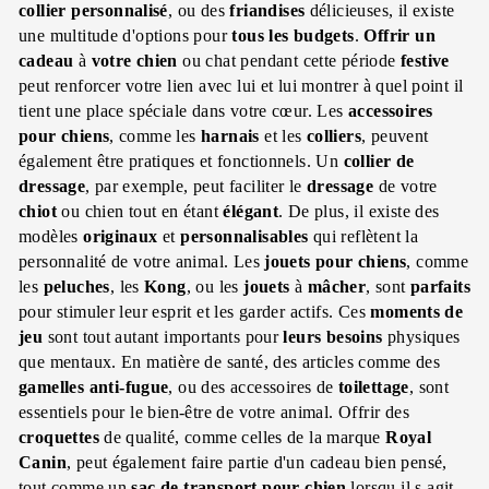
collier
personnalisé
, ou des
friandises
délicieuses, il existe
une multitude d'options pour
tous les budgets
.
Offrir un
cadeau
à
votre chien
ou chat pendant cette période
festive
peut renforcer votre lien avec lui et lui montrer à quel point il
tient une place spéciale dans votre cœur. Les
accessoires
pour chiens
, comme les
harnais
et les
colliers
, peuvent
également être pratiques et fonctionnels. Un
collier de
dressage
, par exemple, peut faciliter le
dressage
de votre
chiot
ou chien tout en étant
élégant
. De plus, il existe des
modèles
originaux
et
personnalisables
qui reflètent la
personnalité de votre animal. Les
jouets pour chiens
, comme
les
peluches
, les
Kong
, ou les
jouets
à
mâcher
, sont
parfaits
pour stimuler leur esprit et les garder actifs. Ces
moments de
jeu
sont tout autant importants pour
leurs besoins
physiques
que mentaux. En matière de santé, des articles comme des
gamelles
anti-fugue
, ou des accessoires de
toilettage
, sont
essentiels pour le bien-être de votre animal. Offrir des
croquettes
de qualité, comme celles de la marque
Royal
Canin
, peut également faire partie d'un cadeau bien pensé,
tout comme un
sac de transport
pour chien
lorsqu il s agit