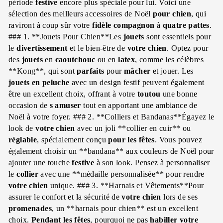
période
festive
encore plus spéciale pour lui. Voici une
sélection des meilleurs accessoires de Noël
pour chien
, qui
raviront à coup sûr votre
fidèle compagnon
à
quatre pattes
.
### 1. **Jouets Pour Chien**Les
jouets
sont essentiels pour
le
divertissement
et le bien-être de
votre chien
. Optez pour
des
jouets
en
caoutchouc
ou en
latex
, comme les célèbres
**Kong**, qui sont
parfaits
pour
mâcher
et jouer. Les
jouets en peluche
avec un design festif peuvent également
être un excellent choix, offrant à votre
toutou
une bonne
occasion de
s amuser
tout en apportant une ambiance de
Noël à votre foyer. ### 2. **Colliers et Bandanas**Égayez le
look de
votre chien
avec un joli **collier en cuir** ou
réglable
, spécialement conçu
pour les fêtes
. Vous pouvez
également choisir un **bandana** aux couleurs de Noël pour
ajouter une touche
festive
à son look. Pensez à personnaliser
le
collier
avec une **médaille personnalisée** pour rendre
votre chien
unique. ### 3. **Harnais et Vêtements**Pour
assurer le confort et la sécurité de
votre chien
lors de ses
promenades
, un **harnais pour chien** est un excellent
choix.
Pendant les fêtes
, pourquoi ne pas
habiller
votre