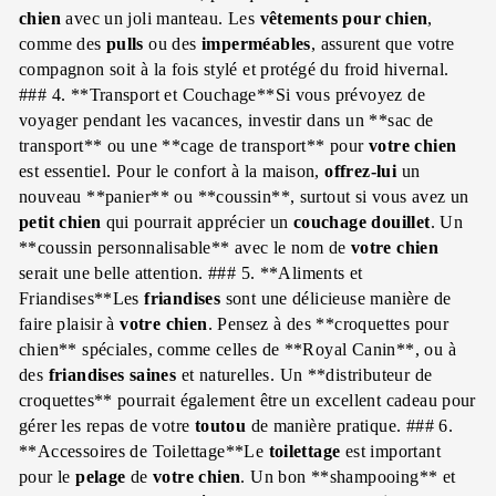
chien
avec un joli manteau. Les
vêtements pour chien
,
comme des
pulls
ou des
imperméables
, assurent que votre
compagnon soit à la fois stylé et protégé du froid hivernal.
### 4. **Transport et Couchage**Si vous prévoyez de
voyager pendant les vacances, investir dans un **sac de
transport** ou une **cage de transport** pour
votre chien
est essentiel. Pour le confort à la maison,
offrez-lui
un
nouveau **panier** ou **coussin**, surtout si vous avez un
petit chien
qui pourrait apprécier un
couchage
douillet
. Un
**coussin personnalisable** avec le nom de
votre chien
serait une belle attention. ### 5. **Aliments et
Friandises**Les
friandises
sont une délicieuse manière de
faire plaisir à
votre chien
. Pensez à des **croquettes pour
chien** spéciales, comme celles de **Royal Canin**, ou à
des
friandises
saines
et naturelles. Un **distributeur de
croquettes** pourrait également être un excellent cadeau pour
gérer les repas de votre
toutou
de manière pratique. ### 6.
**Accessoires de Toilettage**Le
toilettage
est important
pour le
pelage
de
votre chien
. Un bon **shampooing** et