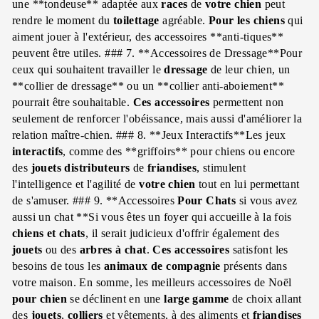
une **tondeuse** adaptée aux
races
de
votre chien
peut
rendre le moment du
toilettage
agréable.
Pour les chiens
qui
aiment jouer à l'extérieur, des accessoires **anti-tiques**
peuvent être utiles. ### 7. **Accessoires de Dressage**Pour
ceux qui souhaitent travailler le
dressage
de leur chien, un
**collier de dressage** ou un **collier anti-aboiement**
pourrait être souhaitable.
Ces accessoires
permettent non
seulement de renforcer l'obéissance, mais aussi d'améliorer la
relation maître-chien. ### 8. **Jeux Interactifs**Les jeux
interactifs
, comme des **griffoirs** pour chiens ou encore
des
jouets
distributeurs
de
friandises
, stimulent
l'intelligence et l'agilité de
votre chien
tout en lui permettant
de s'amuser. ### 9. **Accessoires
Pour Chats
si vous avez
aussi un chat **Si vous êtes un foyer qui accueille à la fois
chiens et chats
, il serait judicieux d'offrir également des
jouets
ou des
arbres à chat
.
Ces accessoires
satisfont les
besoins de tous les
animaux de compagnie
présents dans
votre maison. En somme, les meilleurs accessoires de Noël
pour chien
se déclinent en une
large gamme
de choix allant
des
jouets
,
colliers
et vêtements, à des aliments et
friandises