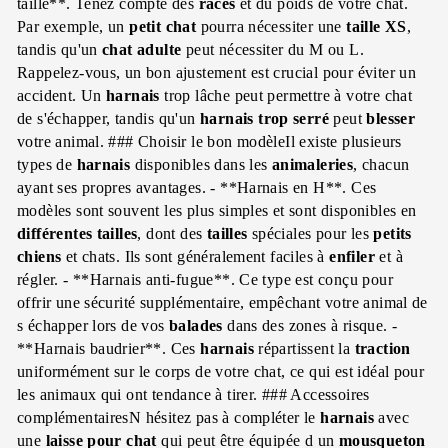
taille**. Tenez compte des
races
et du poids de votre chat.
Par exemple, un
petit chat
pourra nécessiter une
taille XS
,
tandis qu'un
chat adulte
peut nécessiter du M ou L.
Rappelez-vous, un bon ajustement est crucial pour éviter un
accident. Un
harnais
trop lâche peut permettre à votre chat
de s'échapper, tandis qu'un
harnais
trop serré
peut
blesser
votre animal. ### Choisir le bon modèleIl existe plusieurs
types de
harnais
disponibles dans les
animaleries
, chacun
ayant ses propres avantages. - **Harnais en H**. Ces
modèles sont souvent les plus simples et sont disponibles en
différentes tailles
, dont des
tailles
spéciales pour les
petits
chiens
et chats. Ils sont généralement faciles à
enfiler
et à
régler. - **Harnais anti-fugue**. Ce type est conçu pour
offrir une sécurité supplémentaire, empêchant votre animal de
s échapper lors de vos
balades
dans des zones à risque. -
**Harnais baudrier**. Ces
harnais
répartissent la
traction
uniformément sur le corps de votre chat, ce qui est idéal pour
les animaux qui ont tendance à tirer. ### Accessoires
complémentairesN hésitez pas à compléter le
harnais
avec
une
laisse pour chat
qui peut être équipée d un
mousqueton