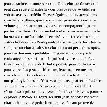
pour
attacher
en toute sécurité
. Une
ceinture de sécurité
peut aussi être envisagée si vous prévoyez de voyager en
voiture avec votre
félin
. Pensez également aux accessoires
comme les
colliers
, que vous pouvez parer de
strass
ou en
velours
pour donner un style à votre compagnon à quatre
pattes
. En
choisir la bonne taille
et en vous assurant que le
harnais
est
confortable
et sécurisé, vous ferez en sorte que
votre chat se sente à l'aise pendant vos
promenades
. Que ce
soit pour un
chat adulte
, un
chaton
ou un
petit chat
, optez
pour des
harnais
ajustables
qui prennent en compte la
croissance et les variations de poids de votre animal. ###
Conclusion La quête de la
taille
parfaite pour un
harnais
pour votre chat peut sembler complexe, mais en mesurant
correctement et en choisissant un modèle adapté à la
morphologie
de votre
félin
, vous pourrez profiter de
balades
sereines et sécurisées. N oubliez pas que le confort et la
sécurité sont primordiaux. Avec le bon
harnais
, vous pourrez
explorer le monde
en toute sécurité
, que ce soit avec votre
chat noir
ou votre
petit chien
, tout en faisant preuve de