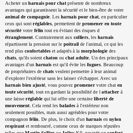
Acheter un
harnais pour chat
présente de nombreux
avantages qui garantissent la sécurité et le bien-être de votre
animal de compagnie
. Les
harnais pour chat
, en particulier
ceux qui sont
réglables
, permettent de
promener
en toute
sécurité
votre
félin
tout en évitant des risques d
étranglement
. Contrairement aux
colliers
, les
harnais
répartissent la pression sur le
poitrail
de l'animal, ce qui les
rend plus
confortables
et adaptés à la
morphologie
des
chats
, qu'ils soient
chaton
ou
chat adulte
. Un des principaux
avantages d'un
harnais
est qu'il évite les
fugues
. Beaucoup
de propriétaires de
chats
veulent permettre à leur animal
d'explorer l'extérieur sans les laisser s'échapper. Avec un
harnais
bien ajusté
, vous pouvez
promener
votre chat
en
toute sécurité
, tout en gardant la possibilité de l
attacher
à
une laisse
réglable
qui lui offre une certaine
liberté de
mouvement
. Cela rend les
balades
à l'extérieur non
seulement possibles, mais aussi agréables pour votre
compagnon
félin
. De plus, le choix d'un
harnais
en
nylon
respirant
et rembourré, comme ceux de marques réputées
telles que
Martin Sellier
ou
Julius
K9, garantit un
confort