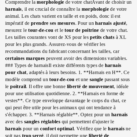
Comprendre la
morphologie
de votre chatAvant de choisir un
harnais
, il est crucial de connaître la
morphologie
de votre
animal. Les chats varient en taille et en poids, donc il est
impératif de
prendre ses mesures
. Pour un
harnais
ajusté
,
mesurez le
tour-de-cou
et le
tour de poitrine
de votre chat.
Les tailles courantes vont de XS pour les
petits chats
à XL
pour les plus grands. Assurez-vous de vérifier les
recommandations du fabricant concernant les tailles, car
certaines marques
peuvent avoir des dimensions variables.
### Types de harnaisIl existe différents types de
harnais
pour chat
, adaptés à leurs besoins. 1. **Harnais en H**. Ce
modèle comprend un
tour-de-cou
et une
sangle
passant sous
le
poitrail
. Il offre une bonne
liberté de mouvement
, idéale
pour une utilisation quotidienne. 2. **Harnais en forme de
vestes**. Ce type enveloppe davantage le corps du chat, ce
qui peut être utile pour les animaux qui ont tendance à
s'échapper. 3. **Harnais réglable**. Optez pour un
harnais
avec des
sangles
réglables
qui permettent d'ajuster le
harnais
pour un
confort optimal
. Vérifiez que le
harnais
ne
soit pas
trop serré
. il doit permettre une
liberté de