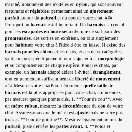
marché, notamment des modèles en
nylon
, qui sont souvent
respirants et
réglables
, permettant ainsi un
ajustement
parfait
autour du
poitrail
et du
cou
de votre chat. ###
Pourquoi un
harnais
est-il important. Un
harnais
est crucial
pour les
escapades
en toute sécurité
, que ce soit pour des
promenades
, des sorties en extérieur, ou tout simplement
pour
habituer
votre chat à l'idée d être en laisse. Il existe des
harnais
pour les chiens
et les chats, et ces deux catégories
sont conçues spécifiquement pour s'ajuster à la
morphologie
et au comportement de chaque espèce. Pour les chats, par
exemple, un
harnais
adapté aidera à éviter l'
étranglement
,
tout en permettant suffisamment de
liberté de mouvement
.
### Mesurer votre chatPour déterminer
quelle taille
de
harnais
est la plus appropriée pour votre chat, commencez
par mesurer quelques points clés. 1. **Tour de cou**. Avec
un
mètre ruban
, mesurez la
circonférence
du
cou
de votre
chat. Assurez-vous que le mètre est
ajusté
mais ne serre pas
trop. 2. **Tour de poitrine**. Mesurez également autour du
poitrail
, juste derrière les
pattes avant
. 3. **Poids et