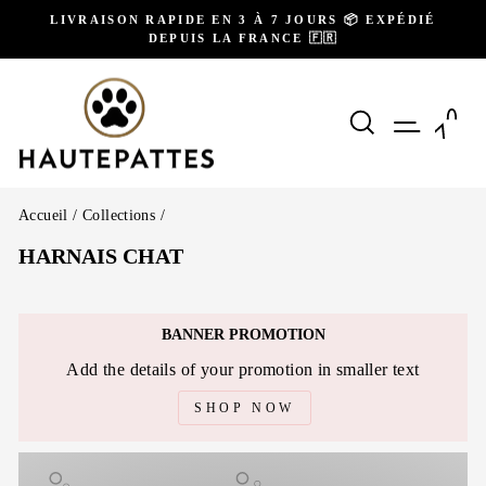
Passer
LIVRAISON RAPIDE EN 3 À 7 JOURS 📦 EXPÉDIÉ
au
DEPUIS LA FRANCE 🇫🇷
Diaporama
contenu
Pause
RECHERCH
NAVIG
P
Accueil
/
Collections
/
HARNAIS CHAT
BANNER PROMOTION
Add the details of your promotion in smaller text
SHOP NOW