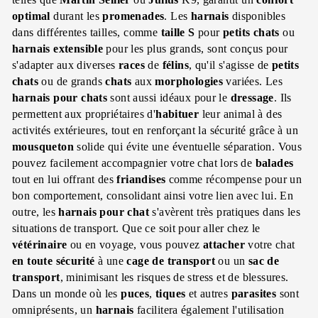
optimal
durant les
promenades
. Les
harnais
disponibles
dans différentes tailles, comme
taille S
pour
petits chats
ou
harnais
extensible
pour les plus grands, sont conçus pour
s'adapter aux diverses
races
de
félins
, qu'il s'agisse de
petits
chats
ou de grands
chats
aux
morphologies
variées. Les
harnais
pour chats
sont aussi idéaux pour le
dressage
. Ils
permettent aux propriétaires d'
habituer
leur animal à des
activités extérieures, tout en renforçant la sécurité grâce à un
mousqueton
solide qui évite une éventuelle séparation. Vous
pouvez facilement accompagnier votre chat lors de
balades
tout en lui offrant des
friandises
comme récompense pour un
bon comportement, consolidant ainsi votre lien avec lui. En
outre, les
harnais pour chat
s'avèrent très pratiques dans les
situations de transport. Que ce soit pour aller chez le
vétérinaire
ou en voyage, vous pouvez
attacher
votre chat
en toute sécurité
à une
cage de transport
ou un
sac de
transport
, minimisant les risques de stress et de blessures.
Dans un monde où les
puces
,
tiques
et autres
parasites
sont
omniprésents, un
harnais
facilitera également l'utilisation