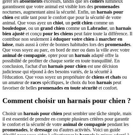
gérer les
aboiements
excessifs, tandis que les
colliers
lumineux
garantissent que votre animal est visible lors des
promenades
nocturnes, augmentant ainsi la sécurité. Enfin, un
harnais pour
chien
est utile tant pour le confort que pour la sécurité de votre
animal. Que vous ayez un
chiot
, un
petit chien
comme un
bouledogue
, ou un
grand chien
comme un
Labrador
, un
harnais
bien ajusté
et conçu
pour les chiens
peut faire toute la différence. Il
contribue non seulement à
éduquer
votre chien
à
marcher en
laisse
, mais aussi à créer de bonnes habitudes lors des
promenades
.
Que vous soyez au parc, en bord de mer ou dans la ville avec votre
animal de compagnie
, opter pour un
harnais
adapté offre la
possibilité de profiter de chaque sortie en toute tranquillité. En
conclusion, l'achat d'un
harnais pour chien
est une décision
judicieuse qui répond à des besoins variés, de la sécurité à
l'éducation. Que vous soyez un propriétaire de
chiens et chats
ou
un amateur de
races
spécifiques, le choix du bon
harnais
peut
favoriser de belles
promenades
en toute sécurité
et confort.
Comment choisir un harnais pour chien ?
Choisir un
harnais pour chien
peut sembler une tâche simple, mais
il est essentiel de prendre en compte plusieurs critères pour garantir
le confort et la sécurité de votre
animal de compagnie
pendant les
promenades
, le
dressage
ou d'autres activités. Voici un guide