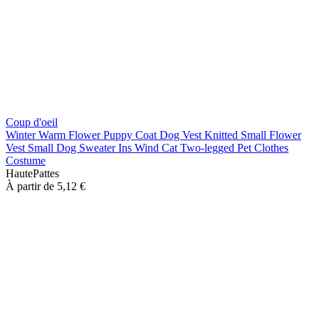
Coup d'oeil
Winter Warm Flower Puppy Coat Dog Vest Knitted Small Flower
Vest Small Dog Sweater Ins Wind Cat Two-legged Pet Clothes
Costume
HautePattes
À partir de
5,12 €