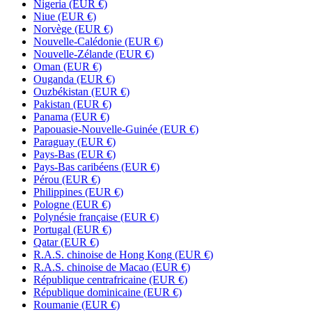
Nigeria
(EUR €)
Niue
(EUR €)
Norvège
(EUR €)
Nouvelle-Calédonie
(EUR €)
Nouvelle-Zélande
(EUR €)
Oman
(EUR €)
Ouganda
(EUR €)
Ouzbékistan
(EUR €)
Pakistan
(EUR €)
Panama
(EUR €)
Papouasie-Nouvelle-Guinée
(EUR €)
Paraguay
(EUR €)
Pays-Bas
(EUR €)
Pays-Bas caribéens
(EUR €)
Pérou
(EUR €)
Philippines
(EUR €)
Pologne
(EUR €)
Polynésie française
(EUR €)
Portugal
(EUR €)
Qatar
(EUR €)
R.A.S. chinoise de Hong Kong
(EUR €)
R.A.S. chinoise de Macao
(EUR €)
République centrafricaine
(EUR €)
République dominicaine
(EUR €)
Roumanie
(EUR €)