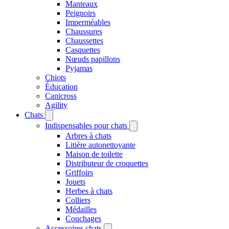
Manteaux
Peignoirs
Imperméables
Chaussures
Chaussettes
Casquettes
Nœuds papillons
Pyjamas
Chiots
Éducation
Canicross
Agility
Chats
Indispensables pour chats
Arbres à chats
Litière autonettoyante
Maison de toilette
Distributeur de croquettes
Griffoirs
Jouets
Herbes à chats
Colliers
Médailles
Couchages
Accessoires chats