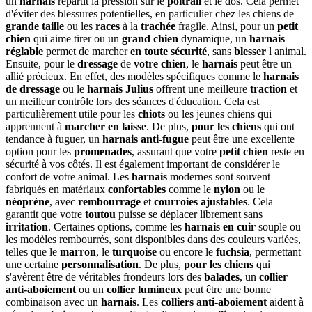
un
harnais
répartit la pression sur le
poitrail
et le dos. Cela permet
d'éviter des blessures potentielles, en particulier chez les chiens de
grande taille
ou les
races
à la
trachée
fragile. Ainsi, pour un
petit
chien
qui aime tirer ou un
grand chien
dynamique, un
harnais
réglable
permet de marcher
en toute sécurité
, sans
blesser
l animal.
Ensuite, pour le
dressage
de
votre chien
, le
harnais
peut être un
allié précieux. En effet, des modèles spécifiques comme le
harnais
de dressage
ou le
harnais Julius
offrent une meilleure
traction
et
un meilleur contrôle lors des séances d'éducation. Cela est
particulièrement utile pour les
chiots
ou les jeunes chiens qui
apprennent à
marcher en laisse
. De plus,
pour les chiens
qui ont
tendance à fuguer, un
harnais
anti-fugue
peut être une excellente
option pour les
promenades
, assurant que votre
petit chien
reste en
sécurité à vos côtés. Il est également important de considérer le
confort de votre animal. Les
harnais
modernes sont souvent
fabriqués en matériaux
confortables
comme le
nylon
ou le
néoprène
, avec
rembourrage
et
courroies
ajustables
. Cela
garantit que votre
toutou
puisse se déplacer librement sans
irritation
. Certaines options, comme les
harnais en cuir
souple ou
les modèles rembourrés, sont disponibles dans des couleurs variées,
telles que le
marron
, le
turquoise
ou encore le
fuchsia
, permettant
une certaine
personnalisation
. De plus,
pour les chiens
qui
s'avèrent être de véritables frondeurs lors des
balades
, un
collier
anti-aboiement
ou un
collier lumineux
peut être une bonne
combinaison avec un
harnais
. Les
colliers anti-aboiement
aident à