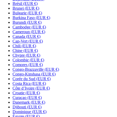
Brésil
(EUR €)
Brunei
(EUR €)
Bulgarie
(EUR €)
Burkina Faso
(EUR €)
Burundi
(EUR €)
Cambodge
(EUR €)
Cameroun
(EUR €)
Canada
(EUR €)
Cap-Vert
(EUR €)
Chili
(EUR €)
Chine
(EUR €)
Chypre
(EUR €)
Colombie
(EUR €)
Comores
(EUR €)
Congo-Brazzaville
(EUR €)
Congo-Kinshasa
(EUR €)
Corée du Sud
(EUR €)
Costa Rica
(EUR €)
Côte d’Ivoire
(EUR €)
Croatie
(EUR €)
Curaçao
(EUR €)
Danemark
(EUR €)
Djibouti
(EUR €)
Dominique
(EUR €)
Égypte
(EUR €)