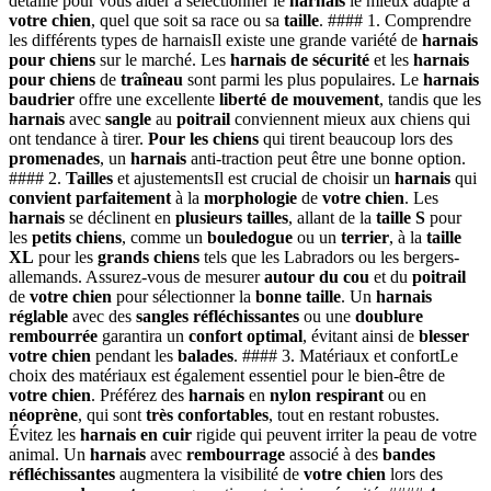
détaillé pour vous aider à sélectionner le
harnais
le mieux adapté à
votre chien
, quel que soit sa race ou sa
taille
. #### 1. Comprendre
les différents types de harnaisIl existe une grande variété de
harnais
pour chiens
sur le marché. Les
harnais de sécurité
et les
harnais
pour chiens
de
traîneau
sont parmi les plus populaires. Le
harnais
baudrier
offre une excellente
liberté de mouvement
, tandis que les
harnais
avec
sangle
au
poitrail
conviennent mieux aux chiens qui
ont tendance à tirer.
Pour les chiens
qui tirent beaucoup lors des
promenades
, un
harnais
anti-traction peut être une bonne option.
#### 2.
Tailles
et ajustementsIl est crucial de choisir un
harnais
qui
convient parfaitement
à la
morphologie
de
votre chien
. Les
harnais
se déclinent en
plusieurs tailles
, allant de la
taille S
pour
les
petits chiens
, comme un
bouledogue
ou un
terrier
, à la
taille
XL
pour les
grands chiens
tels que les Labradors ou les bergers-
allemands. Assurez-vous de mesurer
autour du cou
et du
poitrail
de
votre chien
pour sélectionner la
bonne taille
. Un
harnais
réglable
avec des
sangles
réfléchissantes
ou une
doublure
rembourrée
garantira un
confort optimal
, évitant ainsi de
blesser
votre chien
pendant les
balades
. #### 3. Matériaux et confortLe
choix des matériaux est également essentiel pour le bien-être de
votre chien
. Préférez des
harnais
en
nylon
respirant
ou en
néoprène
, qui sont
très confortables
, tout en restant robustes.
Évitez les
harnais en cuir
rigide qui peuvent irriter la peau de votre
animal. Un
harnais
avec
rembourrage
associé à des
bandes
réfléchissantes
augmentera la visibilité de
votre chien
lors des