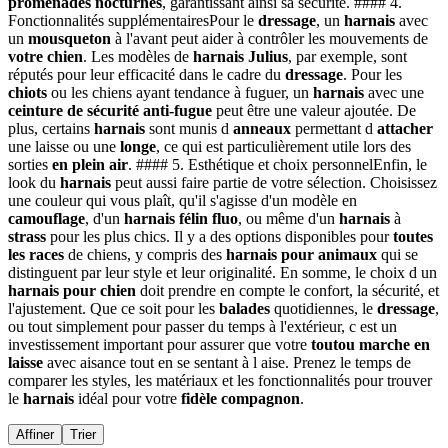
promenades
nocturnes
, garantissant ainsi sa sécurité. #### 4.
Fonctionnalités supplémentairesPour le
dressage
, un
harnais
avec
un
mousqueton
à l'avant peut aider à contrôler les mouvements de
votre chien
. Les modèles de
harnais Julius
, par exemple, sont
réputés pour leur efficacité dans le cadre du
dressage
. Pour les
chiots
ou les chiens ayant tendance à fuguer, un
harnais
avec une
ceinture de sécurité
anti-fugue
peut être une valeur ajoutée. De
plus, certains
harnais
sont munis d
anneaux
permettant d
attacher
une laisse ou une
longe
, ce qui est particulièrement utile lors des
sorties
en plein air
. #### 5. Esthétique et choix personnelEnfin, le
look du
harnais
peut aussi faire partie de votre sélection. Choisissez
une couleur qui vous plaît, qu'il s'agisse d'un modèle en
camouflage
, d'un
harnais
félin
fluo
, ou même d'un
harnais
à
strass
pour les plus chics. Il y a des options disponibles pour
toutes
les races
de chiens, y compris des
harnais
pour animaux
qui se
distinguent par leur style et leur originalité. En somme, le choix d un
harnais pour chien
doit prendre en compte le confort, la sécurité, et
l'ajustement. Que ce soit pour les
balades
quotidiennes, le
dressage
,
ou tout simplement pour passer du temps à l'extérieur, c est un
investissement important pour assurer que votre
toutou
marche en
laisse
avec aisance tout en se sentant à l aise. Prenez le temps de
comparer les styles, les matériaux et les fonctionnalités pour trouver
le
harnais
idéal pour votre
fidèle compagnon
.
Affiner
Trier