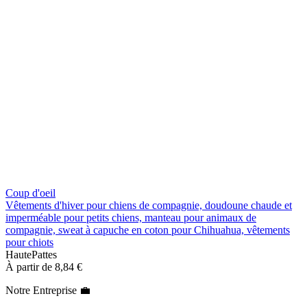
Coup d'oeil
Vêtements d'hiver pour chiens de compagnie, doudoune chaude et
imperméable pour petits chiens, manteau pour animaux de
compagnie, sweat à capuche en coton pour Chihuahua, vêtements
pour chiots
HautePattes
À partir de
8,84 €
Notre Entreprise 💼