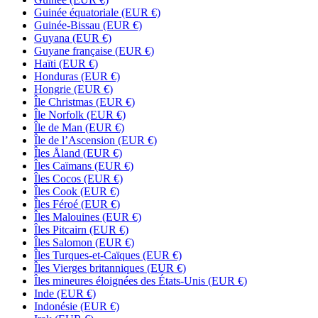
Guinée équatoriale
(EUR €)
Guinée-Bissau
(EUR €)
Guyana
(EUR €)
Guyane française
(EUR €)
Haïti
(EUR €)
Honduras
(EUR €)
Hongrie
(EUR €)
Île Christmas
(EUR €)
Île Norfolk
(EUR €)
Île de Man
(EUR €)
Île de l’Ascension
(EUR €)
Îles Åland
(EUR €)
Îles Caïmans
(EUR €)
Îles Cocos
(EUR €)
Îles Cook
(EUR €)
Îles Féroé
(EUR €)
Îles Malouines
(EUR €)
Îles Pitcairn
(EUR €)
Îles Salomon
(EUR €)
Îles Turques-et-Caïques
(EUR €)
Îles Vierges britanniques
(EUR €)
Îles mineures éloignées des États-Unis
(EUR €)
Inde
(EUR €)
Indonésie
(EUR €)