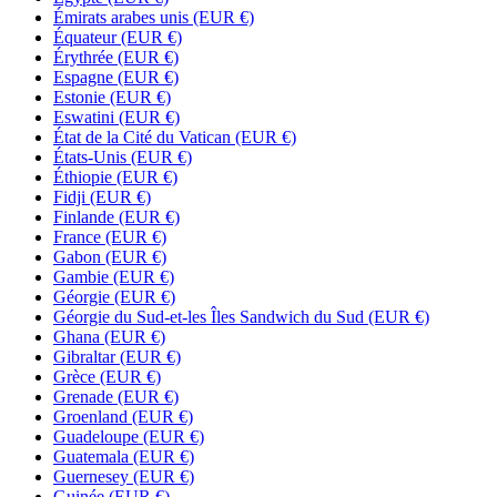
Émirats arabes unis
(EUR €)
Équateur
(EUR €)
Érythrée
(EUR €)
Espagne
(EUR €)
Estonie
(EUR €)
Eswatini
(EUR €)
État de la Cité du Vatican
(EUR €)
États-Unis
(EUR €)
Éthiopie
(EUR €)
Fidji
(EUR €)
Finlande
(EUR €)
France
(EUR €)
Gabon
(EUR €)
Gambie
(EUR €)
Géorgie
(EUR €)
Géorgie du Sud-et-les Îles Sandwich du Sud
(EUR €)
Ghana
(EUR €)
Gibraltar
(EUR €)
Grèce
(EUR €)
Grenade
(EUR €)
Groenland
(EUR €)
Guadeloupe
(EUR €)
Guatemala
(EUR €)
Guernesey
(EUR €)
Guinée
(EUR €)