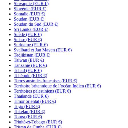
Slovaquie
(EUR €)
Slovénie
(EUR €)
Somalie
(EUR €)
Soudan
(EUR €)
Soudan du Sud
(EUR €)
Sri Lanka
(EUR €)
Suède
(EUR €)
Suisse
(EUR €)
Suriname
(EUR €)
Svalbard et Jan Mayen
(EUR €)
Tadjikistan
(EUR €)
Taïwan
(EUR €)
Tanzanie
(EUR €)
Tchad
(EUR €)
Tchéquie
(EUR €)
Terres australes françaises
(EUR €)
Territoire britannique de l’océan Indien
(EUR €)
Territoires palestiniens
(EUR €)
Thaïlande
(EUR €)
Timor oriental
(EUR €)
Togo
(EUR €)
Tokelau
(EUR €)
Tonga
(EUR €)
Trinité-et-Tobago
(EUR €)
Tristan da Cunha
(EUR €)