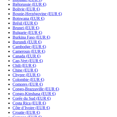
Biélorussie
(EUR €)
Bolivie
(EUR €)
Bosnie-Herzégovine
(EUR €)
Botswana
(EUR €)
Brésil
(EUR €)
Brunei
(EUR €)
Bulgarie
(EUR €)
Burkina Faso
(EUR €)
Burundi
(EUR €)
Cambodge
(EUR €)
Cameroun
(EUR €)
Canada
(EUR €)
Cap-Vert
(EUR €)
Chili
(EUR €)
Chine
(EUR €)
Chypre
(EUR €)
Colombie
(EUR €)
Comores
(EUR €)
Congo-Brazzaville
(EUR €)
Congo-Kinshasa
(EUR €)
Corée du Sud
(EUR €)
Costa Rica
(EUR €)
Côte d’Ivoire
(EUR €)
Croatie
(EUR €)