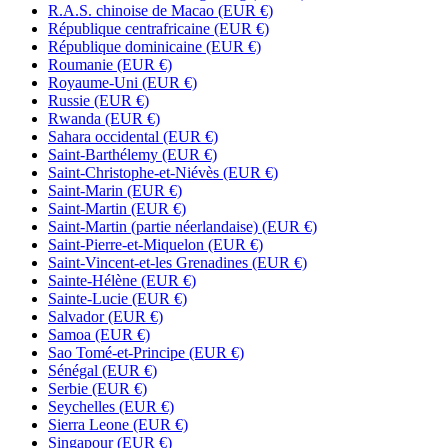
R.A.S. chinoise de Macao
(EUR €)
République centrafricaine
(EUR €)
République dominicaine
(EUR €)
Roumanie
(EUR €)
Royaume-Uni
(EUR €)
Russie
(EUR €)
Rwanda
(EUR €)
Sahara occidental
(EUR €)
Saint-Barthélemy
(EUR €)
Saint-Christophe-et-Niévès
(EUR €)
Saint-Marin
(EUR €)
Saint-Martin
(EUR €)
Saint-Martin (partie néerlandaise)
(EUR €)
Saint-Pierre-et-Miquelon
(EUR €)
Saint-Vincent-et-les Grenadines
(EUR €)
Sainte-Hélène
(EUR €)
Sainte-Lucie
(EUR €)
Salvador
(EUR €)
Samoa
(EUR €)
Sao Tomé-et-Principe
(EUR €)
Sénégal
(EUR €)
Serbie
(EUR €)
Seychelles
(EUR €)
Sierra Leone
(EUR €)
Singapour
(EUR €)