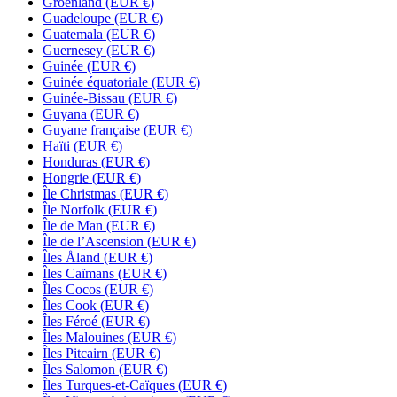
Groenland
(EUR €)
Guadeloupe
(EUR €)
Guatemala
(EUR €)
Guernesey
(EUR €)
Guinée
(EUR €)
Guinée équatoriale
(EUR €)
Guinée-Bissau
(EUR €)
Guyana
(EUR €)
Guyane française
(EUR €)
Haïti
(EUR €)
Honduras
(EUR €)
Hongrie
(EUR €)
Île Christmas
(EUR €)
Île Norfolk
(EUR €)
Île de Man
(EUR €)
Île de l’Ascension
(EUR €)
Îles Åland
(EUR €)
Îles Caïmans
(EUR €)
Îles Cocos
(EUR €)
Îles Cook
(EUR €)
Îles Féroé
(EUR €)
Îles Malouines
(EUR €)
Îles Pitcairn
(EUR €)
Îles Salomon
(EUR €)
Îles Turques-et-Caïques
(EUR €)