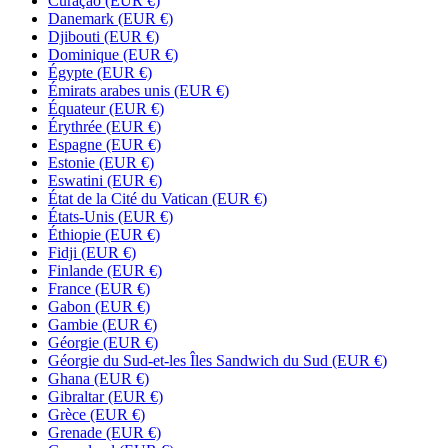
Curaçao
(EUR €)
Danemark
(EUR €)
Djibouti
(EUR €)
Dominique
(EUR €)
Égypte
(EUR €)
Émirats arabes unis
(EUR €)
Équateur
(EUR €)
Érythrée
(EUR €)
Espagne
(EUR €)
Estonie
(EUR €)
Eswatini
(EUR €)
État de la Cité du Vatican
(EUR €)
États-Unis
(EUR €)
Éthiopie
(EUR €)
Fidji
(EUR €)
Finlande
(EUR €)
France
(EUR €)
Gabon
(EUR €)
Gambie
(EUR €)
Géorgie
(EUR €)
Géorgie du Sud-et-les Îles Sandwich du Sud
(EUR €)
Ghana
(EUR €)
Gibraltar
(EUR €)
Grèce
(EUR €)
Grenade
(EUR €)