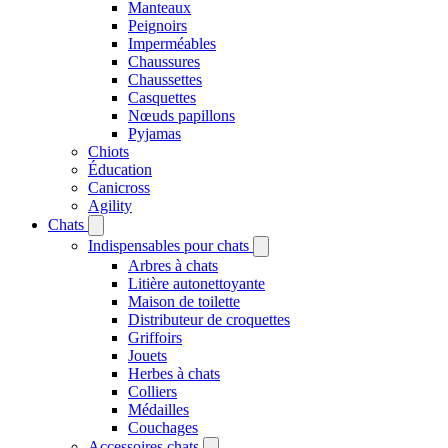
Manteaux
Peignoirs
Imperméables
Chaussures
Chaussettes
Casquettes
Nœuds papillons
Pyjamas
Chiots
Éducation
Canicross
Agility
Chats
Indispensables pour chats
Arbres à chats
Litière autonettoyante
Maison de toilette
Distributeur de croquettes
Griffoirs
Jouets
Herbes à chats
Colliers
Médailles
Couchages
Accessoires chats