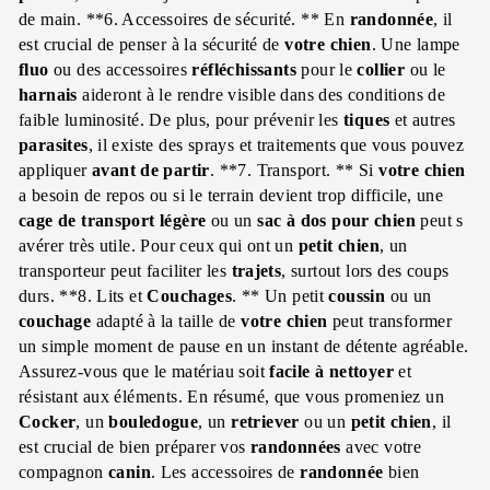
de main. **6. Accessoires de sécurité. ** En
randonnée
, il
est crucial de penser à la sécurité de
votre chien
. Une lampe
fluo
ou des accessoires
réfléchissants
pour le
collier
ou le
harnais
aideront à le rendre visible dans des conditions de
faible luminosité. De plus, pour prévenir les
tiques
et autres
parasites
, il existe des sprays et traitements que vous pouvez
appliquer
avant de partir
. **7. Transport. ** Si
votre chien
a besoin de repos ou si le terrain devient trop difficile, une
cage de transport
légère
ou un
sac à dos
pour chien
peut s
avérer très utile. Pour ceux qui ont un
petit chien
, un
transporteur peut faciliter les
trajets
, surtout lors des coups
durs. **8. Lits et
Couchages
. ** Un petit
coussin
ou un
couchage
adapté à la taille de
votre chien
peut transformer
un simple moment de pause en un instant de détente agréable.
Assurez-vous que le matériau soit
facile à nettoyer
et
résistant aux éléments. En résumé, que vous promeniez un
Cocker
, un
bouledogue
, un
retriever
ou un
petit chien
, il
est crucial de bien préparer vos
randonnées
avec votre
compagnon
canin
. Les accessoires de
randonnée
bien