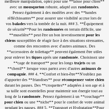
meilleure manipulation, optez pour une **laisse pour chien**
avec un
mousqueton
robuste, adapté aux
randonnées
.
Pensez également à des modèles avec des **bandes
réfléchissantes** pour assurer une visibilité accrue lors de
vos
balades
vers la tombée de la nuit. ### 3. **Équipement
de sécurité**Pour les
randonnées
en terrain difficile, une
**muselière** peut être un bon investissement
pour les
chiens
susceptibles de réagir face à des situations stressantes,
comme des rencontres avec d'autres animaux. Des
**accessoires de toilettage** peuvent également être utiles
pour enlever les
tiques
après une
randonnée
. Choisissez une
**cage de transport** pour les longs
trajets
ou un
**chenil** lorsque vous partez avec d'autres
animaux de
compagnie
. ### 4. **Confort et bien-être**N'oubliez pas
d'apporter des **friandises** pour
récompenser
votre chien
durant les pauses. Des **croquettes** adaptées à son age et à
sa taille sont essentielles pour maintenir son énergie tout au
long de la
randonnée
. Pensez également à un **couchage**
pour chien
ou une **niche** pour le confort de votre animal
pendant les pauses. ### 5. **Transport et Hydratation**Pour