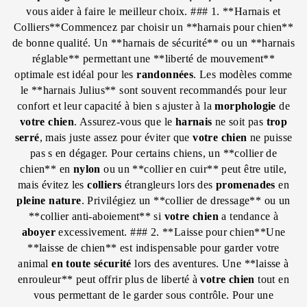
vous aider à faire le meilleur choix. ### 1. **Harnais et
Colliers**Commencez par choisir un **harnais pour chien**
de bonne qualité. Un **harnais de sécurité** ou un **harnais
réglable** permettant une **liberté de mouvement**
optimale est idéal pour les
randonnées
. Les modèles comme
le **harnais Julius** sont souvent recommandés pour leur
confort et leur capacité à bien s ajuster à la
morphologie
de
votre chien
. Assurez-vous que le
harnais
ne soit pas
trop
serré
, mais juste assez pour éviter que
votre chien
ne puisse
pas s en dégager. Pour certains chiens, un **collier de
chien** en
nylon
ou un **collier en cuir** peut être utile,
mais évitez les
colliers
étrangleurs lors des
promenades
en
pleine nature
. Privilégiez un **collier de dressage** ou un
**collier anti-aboiement** si
votre chien
a tendance à
aboyer
excessivement. ### 2. **Laisse pour chien**Une
**laisse de chien** est indispensable pour garder votre
animal
en toute sécurité
lors des aventures. Une **laisse à
enrouleur** peut offrir plus de liberté à
votre chien
tout en
vous permettant de le garder sous contrôle. Pour une