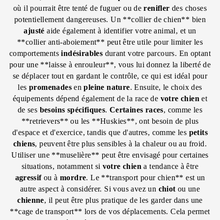
où il pourrait être tenté de fuguer ou de
renifler
des choses
potentiellement dangereuses. Un **collier de chien** bien
ajusté
aide également à identifier votre animal, et un
**collier anti-aboiement** peut être utile pour limiter les
comportements
indésirables
durant votre parcours. En optant
pour une **laisse à enrouleur**, vous lui donnez la liberté de
se déplacer tout en gardant le contrôle, ce qui est idéal pour
les
promenades
en
pleine nature
. Ensuite, le choix des
équipements dépend également de la race de
votre chien
et
de ses
besoins spécifiques
.
Certaines races
, comme les
**retrievers** ou les **Huskies**, ont besoin de plus
d'espace et d'exercice, tandis que d'autres, comme les
petits
chiens
, peuvent être plus sensibles à la chaleur ou au froid.
Utiliser une **muselière** peut être envisagé pour certaines
situations, notamment si
votre chien
a tendance à être
agressif
ou à
mordre
. Le **transport pour chien** est un
autre aspect à considérer. Si vous avez un
chiot
ou une
chienne
, il peut être plus pratique de les garder dans une
**cage de transport** lors de vos déplacements. Cela permet