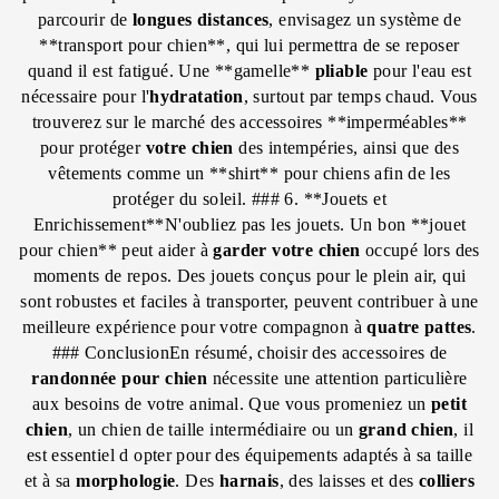
parcourir de
longues distances
, envisagez un système de
**transport pour chien**, qui lui permettra de se reposer
quand il est fatigué. Une **gamelle**
pliable
pour l'eau est
nécessaire pour l'
hydratation
, surtout par temps chaud. Vous
trouverez sur le marché des accessoires **imperméables**
pour protéger
votre chien
des intempéries, ainsi que des
vêtements comme un **shirt** pour chiens afin de les
protéger du soleil. ### 6. **Jouets et
Enrichissement**N'oubliez pas les jouets. Un bon **jouet
pour chien** peut aider à
garder votre chien
occupé lors des
moments de repos. Des jouets conçus pour le plein air, qui
sont robustes et faciles à transporter, peuvent contribuer à une
meilleure expérience pour votre compagnon à
quatre pattes
.
### ConclusionEn résumé, choisir des accessoires de
randonnée
pour chien
nécessite une attention particulière
aux besoins de votre animal. Que vous promeniez un
petit
chien
, un chien de taille intermédiaire ou un
grand chien
, il
est essentiel d opter pour des équipements adaptés à sa taille
et à sa
morphologie
. Des
harnais
, des laisses et des
colliers