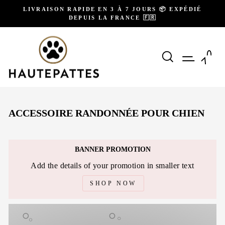
Passer
LIVRAISON RAPIDE EN 3 À 7 JOURS 📦 EXPÉDIÉ
au
DEPUIS LA FRANCE 🇫🇷
Diaporama
contenu
Pause
RECHERCH
NAVIG
P
ACCESSOIRE RANDONNÉE POUR CHIEN
BANNER PROMOTION
Add the details of your promotion in smaller text
SHOP NOW