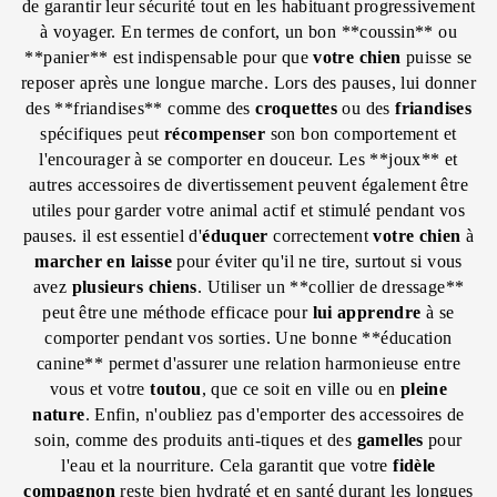
de garantir leur sécurité tout en les habituant progressivement
à voyager. En termes de confort, un bon **coussin** ou
**panier** est indispensable pour que
votre chien
puisse se
reposer après une longue marche. Lors des pauses, lui donner
des **friandises** comme des
croquettes
ou des
friandises
spécifiques peut
récompenser
son bon comportement et
l'encourager à se comporter en douceur. Les **joux** et
autres accessoires de divertissement peuvent également être
utiles pour garder votre animal actif et stimulé pendant vos
pauses. il est essentiel d'
éduquer
correctement
votre chien
à
marcher en laisse
pour éviter qu'il ne tire, surtout si vous
avez
plusieurs chiens
. Utiliser un **collier de dressage**
peut être une méthode efficace pour
lui apprendre
à se
comporter pendant vos sorties. Une bonne **éducation
canine** permet d'assurer une relation harmonieuse entre
vous et votre
toutou
, que ce soit en ville ou en
pleine
nature
. Enfin, n'oubliez pas d'emporter des accessoires de
soin, comme des produits anti-tiques et des
gamelles
pour
l'eau et la nourriture. Cela garantit que votre
fidèle
compagnon
reste bien hydraté et en santé durant les longues