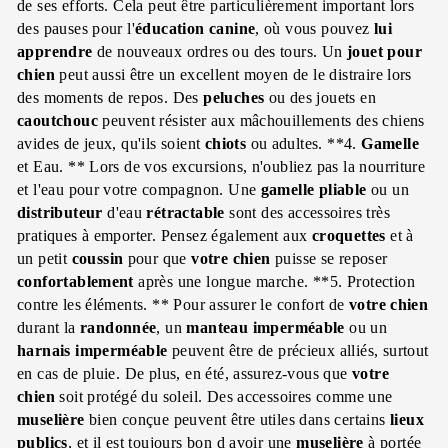
de ses efforts. Cela peut être particulièrement important lors
des pauses pour l'
éducation canine
, où vous pouvez
lui
apprendre
de nouveaux ordres ou des tours. Un
jouet pour
chien
peut aussi être un excellent moyen de le distraire lors
des moments de repos. Des
peluches
ou des jouets en
caoutchouc
peuvent résister aux mâchouillements des chiens
avides de jeux, qu'ils soient
chiots
ou adultes. **4.
Gamelle
et Eau. ** Lors de vos excursions, n'oubliez pas la nourriture
et l'eau pour votre compagnon. Une
gamelle
pliable
ou un
distributeur
d'eau
rétractable
sont des accessoires très
pratiques à emporter. Pensez également aux
croquettes
et à
un petit
coussin
pour que
votre chien
puisse se reposer
confortablement
après une longue marche. **5. Protection
contre les éléments. ** Pour assurer le confort de
votre chien
durant la
randonnée
, un
manteau imperméable
ou un
harnais
imperméable
peuvent être de précieux alliés, surtout
en cas de pluie. De plus, en été, assurez-vous que
votre
chien
soit protégé du soleil. Des accessoires comme une
muselière
bien conçue peuvent être utiles dans certains
lieux
publics
, et il est toujours bon d avoir une
muselière
à portée