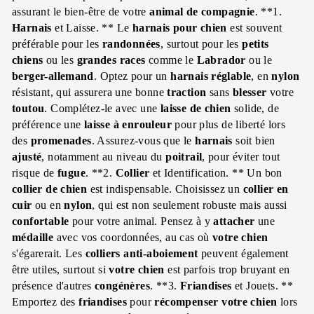
assurant le bien-être de votre
animal de compagnie
. **1.
Harnais
et Laisse. ** Le
harnais pour chien
est souvent
préférable pour les
randonnées
, surtout pour les
petits
chiens
ou les
grandes races
comme le
Labrador
ou le
berger-allemand
. Optez pour un
harnais réglable
, en
nylon
résistant, qui assurera une bonne
traction
sans
blesser
votre
toutou
. Complétez-le avec une
laisse de chien
solide, de
préférence une
laisse à enrouleur
pour plus de liberté lors
des
promenades
. Assurez-vous que le
harnais
soit bien
ajusté
, notamment au niveau du
poitrail
, pour éviter tout
risque de
fugue
. **2.
Collier
et Identification. ** Un bon
collier de chien
est indispensable. Choisissez un
collier en
cuir
ou en
nylon
, qui est non seulement robuste mais aussi
confortable
pour votre animal. Pensez à y
attacher
une
médaille
avec vos coordonnées, au cas où
votre chien
s'égarerait. Les
colliers anti-aboiement
peuvent également
être utiles, surtout si
votre chien
est parfois trop bruyant en
présence d'autres
congénères
. **3.
Friandises
et Jouets. **
Emportez des
friandises
pour
récompenser
votre chien
lors