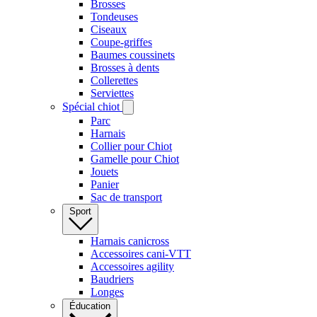
Brosses
Tondeuses
Ciseaux
Coupe-griffes
Baumes coussinets
Brosses à dents
Collerettes
Serviettes
Spécial chiot
Parc
Harnais
Collier pour Chiot
Gamelle pour Chiot
Jouets
Panier
Sac de transport
Sport
Harnais canicross
Accessoires cani-VTT
Accessoires agility
Baudriers
Longes
Éducation