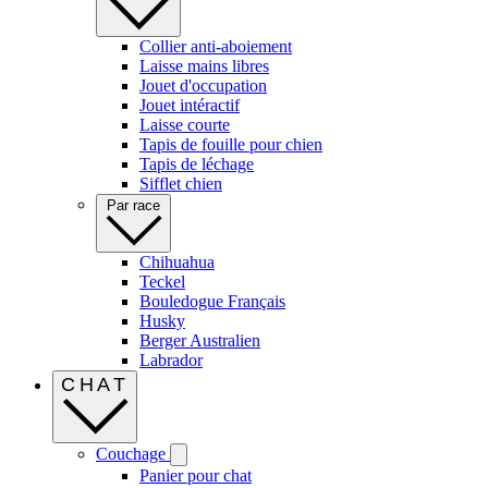
Collier anti-aboiement
Laisse mains libres
Jouet d'occupation
Jouet intéractif
Laisse courte
Tapis de fouille pour chien
Tapis de léchage
Sifflet chien
Par race
Chihuahua
Teckel
Bouledogue Français
Husky
Berger Australien
Labrador
CHAT
Couchage
Panier pour chat