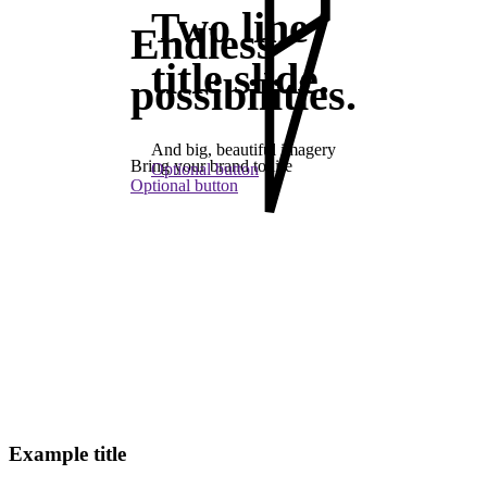
Two line
Endless
title slide.
possibilities.
And big, beautiful imagery
Bring your brand to life
Optional button
Optional button
Example title