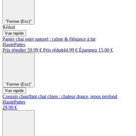
"Fermer (Esc)"
Réduit
Vue rapide
Panier chat osier naturel : calme & élégance à lui
HautePattes
Prix régulier
59,99 €
Prix réduit
44,99 €
Épargnez 15,00 €
"Fermer (Esc)"
Vue rapide
Coussin chauffant chat chien : chaleur douce, repos profond
HautePattes
29,99 €