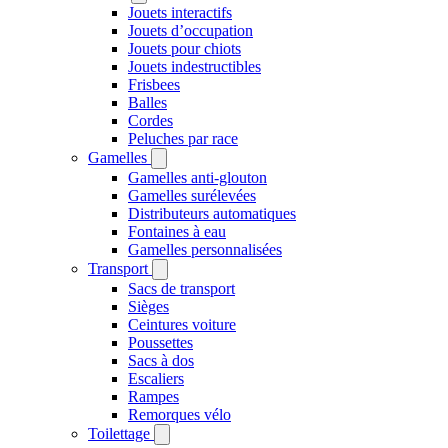
Jouets interactifs
Jouets d’occupation
Jouets pour chiots
Jouets indestructibles
Frisbees
Balles
Cordes
Peluches par race
Gamelles
Gamelles anti-glouton
Gamelles surélevées
Distributeurs automatiques
Fontaines à eau
Gamelles personnalisées
Transport
Sacs de transport
Sièges
Ceintures voiture
Poussettes
Sacs à dos
Escaliers
Rampes
Remorques vélo
Toilettage