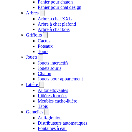
Panier pour chaton
Panier pour chat design
Arbres
Arbre à chat XXL
Arbre à chat plafond
Arbre à chat bois
Griffoirs
Cactus
Poteaux
Tours
Jouets
Jouets interactifs
Jouets souris
Chaton
Jouets pour appartement
Litière
Autonettoyantes
Litières fermées
Meubles cache-litière
Tapis
Gamelles
Anti-glouton
Distributeurs automatiques
Fontaines à eau