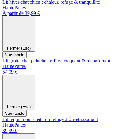
Lit hiver chat chien : chaleur, refuge & tranquillité
HautePattes
À partir de 39,99 €
"Fermer (Esc)"
Vue rapide
Lit grotte chat peluche : refuge craquant & réconfortant
HautePattes
54,99 €
"Fermer (Esc)"
Vue rapide
Lit requin pour chat : un refuge drôle et rassurant
HautePattes
39,99 €