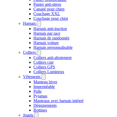
Panier anti-stress
Canapé pour chien
Couchage XXL
Couchage pour chiot
Harnais
Harnais anti-traction
Harnais par race
Harnais de randonnée
Harnais voiture
Harnais personnalisable
Colliers
Colliers anti-aboiement
Colliers cuir
Colliers GPS
Colliers Lumineux
Vêtements
Manteau hiver
Imperméable
Pulls
Pyjamas
Manteaux avec harnais intégré
Déguisements
Bottines
Jouets