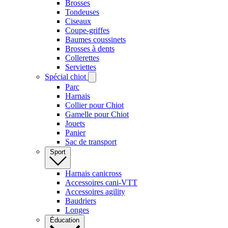
Brosses
Tondeuses
Ciseaux
Coupe-griffes
Baumes coussinets
Brosses à dents
Collerettes
Serviettes
Spécial chiot
Parc
Harnais
Collier pour Chiot
Gamelle pour Chiot
Jouets
Panier
Sac de transport
Sport
Harnais canicross
Accessoires cani-VTT
Accessoires agility
Baudriers
Longes
Éducation