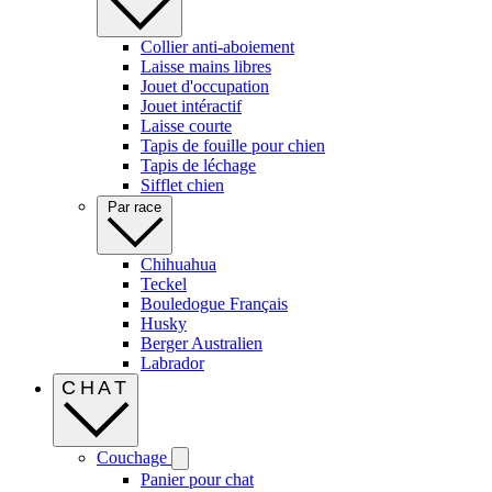
Collier anti-aboiement
Laisse mains libres
Jouet d'occupation
Jouet intéractif
Laisse courte
Tapis de fouille pour chien
Tapis de léchage
Sifflet chien
Par race
Chihuahua
Teckel
Bouledogue Français
Husky
Berger Australien
Labrador
CHAT
Couchage
Panier pour chat