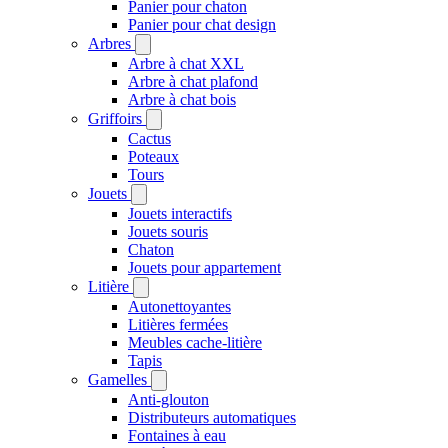
Panier pour chaton
Panier pour chat design
Arbres
Arbre à chat XXL
Arbre à chat plafond
Arbre à chat bois
Griffoirs
Cactus
Poteaux
Tours
Jouets
Jouets interactifs
Jouets souris
Chaton
Jouets pour appartement
Litière
Autonettoyantes
Litières fermées
Meubles cache-litière
Tapis
Gamelles
Anti-glouton
Distributeurs automatiques
Fontaines à eau