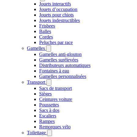
Jouets interactifs
Jouets d’occupation
Jouets pour chiots
Jouets indestructibles
Frisbees
Balles
Cordes
Peluches par race
Gamelles
Gamelles anti-glouton
Gamelles surélevées
Distributeurs automatiques
Fontaines à eau
Gamelles personnalisées
Transport
Sacs de transport
Sièges
Ceintures voiture
Poussettes
Sacs à dos
Escaliers
Rampes
Remorques vélo
Toilettage