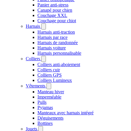
Panier anti-stress
Canapé pour chien
Couchage XXL
Couchage pour chiot
Harnais
Harnais anti-traction
Harnais par race
Harnais de randonnée
Harnais voiture
Harnais personnalisable
Colliers
Colliers anti-aboiement
Colliers cuir
Colliers GPS
Colliers Lumineux
Vêtements
Manteau hiver
Imperméable
Pulls
Pyjamas
Manteaux avec harnais intégré
Déguisements
Bottines
Jouets