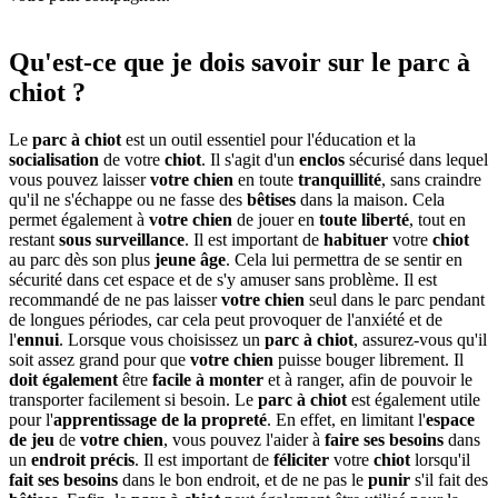
Qu'est-ce que je dois savoir sur le parc à
chiot ?
Le
parc à chiot
est un outil essentiel pour l'éducation et la
socialisation
de votre
chiot
. Il s'agit d'un
enclos
sécurisé dans lequel
vous pouvez laisser
votre chien
en toute
tranquillité
, sans craindre
qu'il ne s'échappe ou ne fasse des
bêtises
dans la maison. Cela
permet également à
votre chien
de jouer en
toute liberté
, tout en
restant
sous surveillance
. Il est important de
habituer
votre
chiot
au parc dès son plus
jeune âge
. Cela lui permettra de se sentir en
sécurité dans cet espace et de s'y amuser sans problème. Il est
recommandé de ne pas laisser
votre chien
seul dans le parc pendant
de longues périodes, car cela peut provoquer de l'anxiété et de
l'
ennui
. Lorsque vous choisissez un
parc à chiot
, assurez-vous qu'il
soit assez grand pour que
votre chien
puisse bouger librement. Il
doit également
être
facile à monter
et à ranger, afin de pouvoir le
transporter facilement si besoin. Le
parc à chiot
est également utile
pour l'
apprentissage de la propreté
. En effet, en limitant l'
espace
de jeu
de
votre chien
, vous pouvez l'aider à
faire ses besoins
dans
un
endroit précis
. Il est important de
féliciter
votre
chiot
lorsqu'il
fait ses besoins
dans le bon endroit, et de ne pas le
punir
s'il fait des