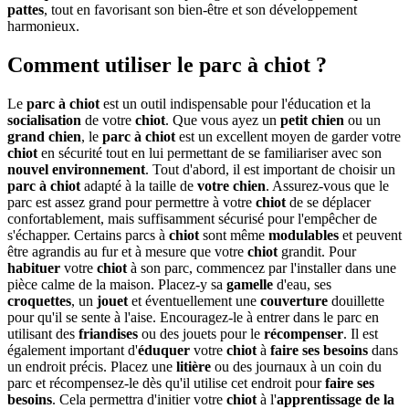
pattes
, tout en favorisant son bien-être et son développement
harmonieux.
Comment utiliser le parc à chiot ?
Le
parc à chiot
est un outil indispensable pour l'éducation et la
socialisation
de votre
chiot
. Que vous ayez un
petit chien
ou un
grand chien
, le
parc à chiot
est un excellent moyen de garder votre
chiot
en sécurité tout en lui permettant de se familiariser avec son
nouvel environnement
. Tout d'abord, il est important de choisir un
parc à chiot
adapté à la taille de
votre chien
. Assurez-vous que le
parc est assez grand pour permettre à votre
chiot
de se déplacer
confortablement, mais suffisamment sécurisé pour l'empêcher de
s'échapper. Certains parcs à
chiot
sont même
modulables
et peuvent
être agrandis au fur et à mesure que votre
chiot
grandit. Pour
habituer
votre
chiot
à son parc, commencez par l'installer dans une
pièce calme de la maison. Placez-y sa
gamelle
d'eau, ses
croquettes
, un
jouet
et éventuellement une
couverture
douillette
pour qu'il se sente à l'aise. Encouragez-le à entrer dans le parc en
utilisant des
friandises
ou des jouets pour le
récompenser
. Il est
également important d'
éduquer
votre
chiot
à
faire ses besoins
dans
un endroit précis. Placez une
litière
ou des journaux à un coin du
parc et récompensez-le dès qu'il utilise cet endroit pour
faire ses
besoins
. Cela permettra d'initier votre
chiot
à l'
apprentissage de la