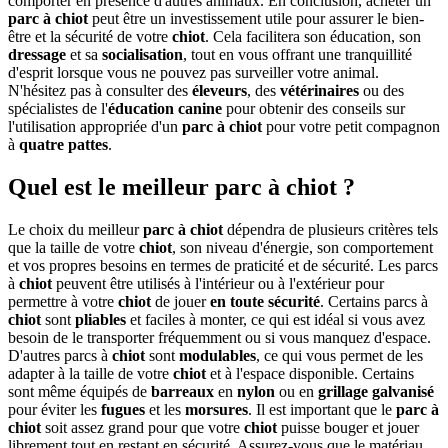
comporter en présence d'autres animaux. En conclusion, acheter un
parc à chiot
peut être un investissement utile pour assurer le bien-
être et la sécurité de votre
chiot
. Cela facilitera son éducation, son
dressage
et sa
socialisation
, tout en vous offrant une tranquillité
d'esprit lorsque vous ne pouvez pas surveiller votre animal.
N'hésitez pas à consulter des
éleveurs
, des
vétérinaires
ou des
spécialistes de l'
éducation canine
pour obtenir des conseils sur
l'utilisation appropriée d'un
parc à chiot
pour votre petit compagnon
à
quatre pattes
.
Quel est le meilleur parc à chiot ?
Le choix du meilleur
parc à chiot
dépendra de plusieurs critères tels
que la taille de votre
chiot
, son niveau d'énergie, son comportement
et vos propres besoins en termes de praticité et de sécurité. Les parcs
à
chiot
peuvent être utilisés à l'intérieur ou à l'extérieur pour
permettre à votre
chiot
de jouer
en toute sécurité
. Certains parcs à
chiot
sont
pliables
et faciles à monter, ce qui est idéal si vous avez
besoin de le transporter fréquemment ou si vous manquez d'espace.
D'autres parcs à
chiot
sont
modulables
, ce qui vous permet de les
adapter à la taille de votre
chiot
et à l'espace disponible. Certains
sont même équipés de
barreaux
en
nylon
ou en
grillage
galvanisé
pour éviter les
fugues
et les
morsures
. Il est important que le
parc à
chiot
soit assez grand pour que votre
chiot
puisse bouger et jouer
librement tout en restant en sécurité. Assurez-vous que le matériau