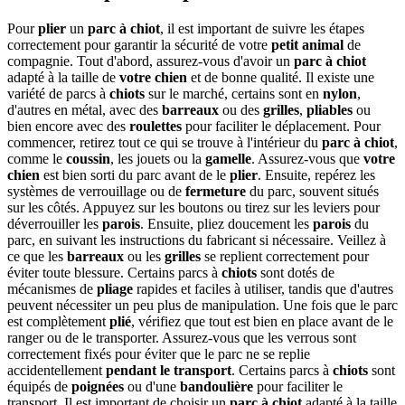
Pour
plier
un
parc à chiot
, il est important de suivre les étapes
correctement pour garantir la sécurité de votre
petit animal
de
compagnie. Tout d'abord, assurez-vous d'avoir un
parc à chiot
adapté à la taille de
votre chien
et de bonne qualité. Il existe une
variété de parcs à
chiots
sur le marché, certains sont en
nylon
,
d'autres en métal, avec des
barreaux
ou des
grilles
,
pliables
ou
bien encore avec des
roulettes
pour faciliter le déplacement. Pour
commencer, retirez tout ce qui se trouve à l'intérieur du
parc à chiot
,
comme le
coussin
, les jouets ou la
gamelle
. Assurez-vous que
votre
chien
est bien sorti du parc avant de le
plier
. Ensuite, repérez les
systèmes de verrouillage ou de
fermeture
du parc, souvent situés
sur les côtés. Appuyez sur les boutons ou tirez sur les leviers pour
déverrouiller les
parois
. Ensuite, pliez doucement les
parois
du
parc, en suivant les instructions du fabricant si nécessaire. Veillez à
ce que les
barreaux
ou les
grilles
se replient correctement pour
éviter toute blessure. Certains parcs à
chiots
sont dotés de
mécanismes de
pliage
rapides et faciles à utiliser, tandis que d'autres
peuvent nécessiter un peu plus de manipulation. Une fois que le parc
est complètement
plié
, vérifiez que tout est bien en place avant de le
ranger ou de le transporter. Assurez-vous que les verrous sont
correctement fixés pour éviter que le parc ne se replie
accidentellement
pendant le transport
. Certains parcs à
chiots
sont
équipés de
poignées
ou d'une
bandoulière
pour faciliter le
transport. Il est important de choisir un
parc à chiot
adapté à la taille