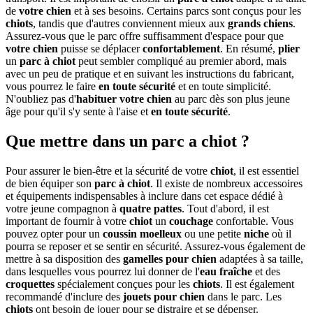
de
votre chien
et à ses besoins. Certains parcs sont conçus pour les
chiots
, tandis que d'autres conviennent mieux aux
grands chiens
.
Assurez-vous que le parc offre suffisamment d'espace pour que
votre chien
puisse se déplacer
confortablement
. En résumé,
plier
un
parc à chiot
peut sembler compliqué au premier abord, mais
avec un peu de pratique et en suivant les instructions du fabricant,
vous pourrez le faire
en toute sécurité
et en toute simplicité.
N'oubliez pas d'
habituer
votre chien
au parc dès son plus jeune
âge pour qu'il s'y sente à l'aise et
en toute sécurité
.
Que mettre dans un parc a chiot ?
Pour assurer le bien-être et la sécurité de votre
chiot
, il est essentiel
de bien équiper son
parc à chiot
. Il existe de nombreux accessoires
et équipements indispensables à inclure dans cet espace dédié à
votre jeune compagnon à
quatre pattes
. Tout d'abord, il est
important de fournir à votre
chiot
un
couchage
confortable. Vous
pouvez opter pour un
coussin
moelleux
ou une petite
niche
où il
pourra se reposer et se sentir en sécurité. Assurez-vous également de
mettre à sa disposition des
gamelles
pour chien
adaptées à sa taille,
dans lesquelles vous pourrez lui donner de l'
eau fraîche
et des
croquettes
spécialement conçues pour les
chiots
. Il est également
recommandé d'inclure des
jouets pour chien
dans le parc. Les
chiots
ont besoin de jouer pour se distraire et se dépenser.