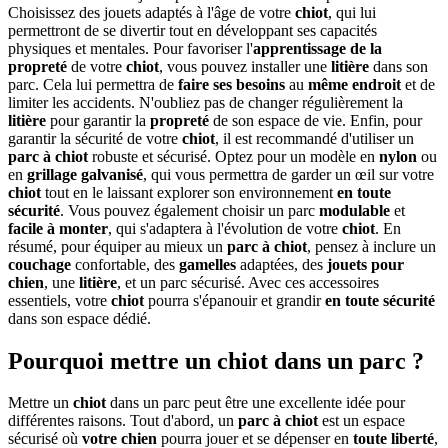
Choisissez des jouets adaptés à l'âge de votre
chiot
, qui lui
permettront de se divertir tout en développant ses capacités
physiques et mentales. Pour favoriser l'
apprentissage de la
propreté
de votre
chiot
, vous pouvez installer une
litière
dans son
parc. Cela lui permettra de
faire ses besoins
au
même endroit
et de
limiter les accidents. N'oubliez pas de changer régulièrement la
litière
pour garantir la
propreté
de son espace de vie. Enfin, pour
garantir la sécurité de votre
chiot
, il est recommandé d'utiliser un
parc à chiot
robuste et sécurisé. Optez pour un modèle en
nylon
ou
en
grillage
galvanisé
, qui vous permettra de garder un œil sur votre
chiot
tout en le laissant explorer son environnement
en toute
sécurité
. Vous pouvez également choisir un parc
modulable
et
facile à monter
, qui s'adaptera à l'évolution de votre
chiot
. En
résumé, pour équiper au mieux un
parc à chiot
, pensez à inclure un
couchage
confortable, des
gamelles
adaptées, des
jouets pour
chien
, une
litière
, et un parc sécurisé. Avec ces accessoires
essentiels, votre
chiot
pourra s'épanouir et grandir
en toute sécurité
dans son espace dédié.
Pourquoi mettre un chiot dans un parc ?
Mettre un
chiot
dans un parc peut être une excellente idée pour
différentes raisons. Tout d'abord, un
parc à chiot
est un espace
sécurisé où
votre chien
pourra jouer et se dépenser en
toute liberté
,