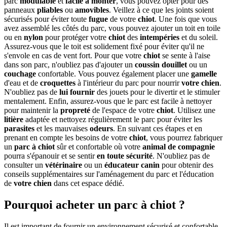
parc
modulable
et
facile à monter
, vous pouvez opter pour des
panneaux
pliables
ou
amovibles
. Veillez à ce que les joints soient
sécurisés pour éviter toute
fugue
de votre
chiot
. Une fois que vous
avez assemblé les côtés du parc, vous pouvez ajouter un toit en toile
ou en
nylon
pour protéger votre
chiot
des
intempéries
et du soleil.
Assurez-vous que le toit est solidement fixé pour éviter qu'il ne
s'envole en cas de vent fort. Pour que votre
chiot
se sente à l'aise
dans son parc, n'oubliez pas d'ajouter un
coussin
douillet
ou un
couchage
confortable. Vous pouvez également placer une
gamelle
d'eau et de
croquettes
à l'intérieur du parc pour nourrir
votre chien
.
N'oubliez pas de
lui fournir
des jouets pour le divertir et le stimuler
mentalement. Enfin, assurez-vous que le parc est facile à nettoyer
pour maintenir la
propreté
de l'espace de votre
chiot
. Utilisez une
litière
adaptée et nettoyez régulièrement le parc pour éviter les
parasites
et les mauvaises
odeurs
. En suivant ces étapes et en
prenant en compte les besoins de votre
chiot
, vous pourrez fabriquer
un
parc à chiot
sûr et confortable où votre
animal de compagnie
pourra s'épanouir et se sentir
en toute sécurité
. N'oubliez pas de
consulter un
vétérinaire
ou un
éducateur canin
pour obtenir des
conseils supplémentaires sur l'aménagement du parc et l'éducation
de
votre chien
dans cet espace dédié.
Pourquoi acheter un parc à chiot ?
Il est important de fournir un environnement sécurisé et confortable