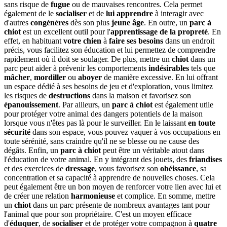
sans risque de
fugue
ou de mauvaises rencontres. Cela permet
également de le
socialiser
et de
lui apprendre
à interagir avec
d'autres
congénères
dès son plus
jeune âge
. En outre, un
parc à
chiot
est un excellent outil pour l'
apprentissage de la propreté
. En
effet, en habituant
votre chien
à
faire ses besoins
dans un endroit
précis, vous facilitez son éducation et lui permettez de comprendre
rapidement où il doit se soulager. De plus, mettre un
chiot
dans un
parc peut aider à prévenir les comportements
indésirables
tels que
mâcher
,
mordiller
ou
aboyer
de manière excessive. En lui offrant
un espace dédié à ses besoins de jeu et d'exploration, vous limitez
les risques de
destructions
dans la maison et favorisez son
épanouissement
. Par ailleurs, un
parc à chiot
est également utile
pour protéger votre animal des dangers potentiels de la maison
lorsque vous n'êtes pas là pour le surveiller. En le laissant
en toute
sécurité
dans son espace, vous pouvez vaquer à vos occupations en
toute sérénité, sans craindre qu'il ne se blesse ou ne cause des
dégâts. Enfin, un
parc à chiot
peut être un véritable atout dans
l'éducation de votre animal. En y intégrant des jouets, des
friandises
et des exercices de
dressage
, vous favorisez son
obéissance
, sa
concentration et sa capacité à apprendre de nouvelles choses. Cela
peut également être un bon moyen de renforcer votre lien avec lui et
de créer une relation
harmonieuse
et complice. En somme, mettre
un
chiot
dans un parc présente de nombreux avantages tant pour
l'animal que pour son propriétaire. C'est un moyen efficace
d'
éduquer
, de
socialiser
et de protéger votre compagnon à
quatre