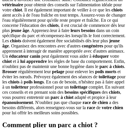
vétérinaire
pour obtenir des conseils sur l'alimentation idéale pour
votre
chiot
. Il est également important de veiller à ce que les
chiots
aient accès à de l'eau fraîche en tout temps. Assurez-vous de changer
l'eau régulièrement pour qu'elle reste propre et fraîche. En ce qui
concerne l'éducation des
chiots
, il est crucial de commencer dès leur
plus
jeune âge
. Apprenez-leur à faire
leurs besoins
dans un coin
spécifique du parc et récompensez-les lorsqu'ils le font correctement.
Les
chiots
doivent également être sociabilisés dès leur plus
jeune
âge
. Organisez des rencontres avec d'autres
congénères
pour qu'ils
apprennent à interagir de manière appropriée avec d'autres animaux.
Un
éducateur canin
peut également vous aider à
éduquer
votre
chiot
et à
lui apprendre
les règles de base du comportement. Enfin,
n'oubliez pas de maintenir une bonne hygiène dans le
parc à chiots
.
Brosser
régulièrement leur
pelage
pour enlever les
poils morts
et
éviter les nœuds. Prévoyez également des séances de
toilettage
pour
les
chiots
à
poils longs
. En cas de besoin, n'hésitez pas à faire appel
à un
toiletteur
professionnel pour un
toilettage
complet. En suivant
ces conseils et en prenant soin des
besoins spécifiques
des
chiots
,
vous pourrez entretenir un
parc à chiot
adapté et propice à leur
épanouissement
. N'oubliez pas que chaque
race de chien
a des
besoins différents, alors renseignez-vous sur la
race
de
votre chien
pour lui offrir les meilleurs soins possibles.
Comment plier un parc a chiot ?