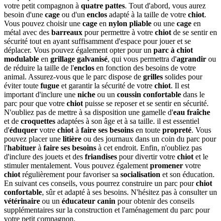
votre petit compagnon à
quatre pattes
. Tout d'abord, vous aurez
besoin d'une
cage
ou d'un
enclos
adapté à la taille de votre
chiot
.
Vous pouvez choisir une
cage
en
nylon
pliable
ou une
cage
en
métal avec des
barreaux
pour permettre à votre
chiot
de se sentir en
sécurité tout en ayant suffisamment d'espace pour jouer et se
déplacer. Vous pouvez également opter pour un
parc à chiot
modulable
en
grillage
galvanisé
, qui vous permettra d'
agrandir
ou
de réduire la taille de l'
enclos
en fonction des besoins de votre
animal. Assurez-vous que le parc dispose de
grilles
solides pour
éviter toute
fugue
et garantir la sécurité de votre
chiot
. Il est
important d'inclure une
niche
ou un
coussin
confortable
dans le
parc pour que votre
chiot
puisse se reposer et se sentir en sécurité.
N'oubliez pas de mettre à sa disposition une gamelle d'
eau fraîche
et de
croquettes
adaptées à son âge et à sa taille. il est essentiel
d'
éduquer
votre
chiot
à
faire ses besoins
en toute
propreté
. Vous
pouvez placer une
litière
ou des journaux dans un coin du parc pour
l'
habituer
à
faire ses besoins
à cet endroit. Enfin, n'oubliez pas
d'inclure des jouets et des
friandises
pour divertir votre
chiot
et le
stimuler mentalement. Vous pouvez également
promener
votre
chiot
régulièrement pour favoriser sa
socialisation
et son éducation.
En suivant ces conseils, vous pourrez construire un parc pour
chiot
confortable
, sûr et adapté à ses besoins. N'hésitez pas à consulter un
vétérinaire
ou un
éducateur canin
pour obtenir des conseils
supplémentaires sur la construction et l'aménagement du parc pour
votre petit compagnon.