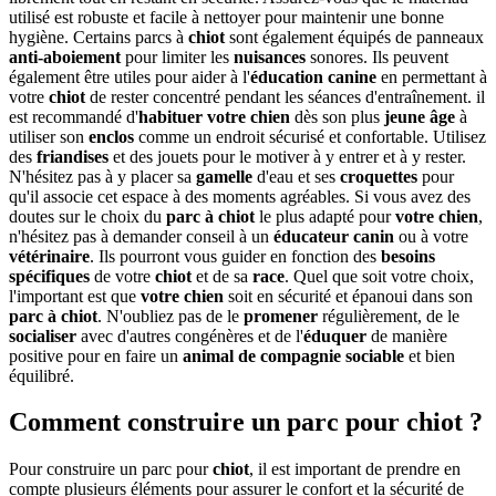
utilisé est robuste et facile à nettoyer pour maintenir une bonne
hygiène. Certains parcs à
chiot
sont également équipés de panneaux
anti-aboiement
pour limiter les
nuisances
sonores. Ils peuvent
également être utiles pour aider à l'
éducation canine
en permettant à
votre
chiot
de rester concentré pendant les séances d'entraînement. il
est recommandé d'
habituer
votre chien
dès son plus
jeune âge
à
utiliser son
enclos
comme un endroit sécurisé et confortable. Utilisez
des
friandises
et des jouets pour le motiver à y entrer et à y rester.
N'hésitez pas à y placer sa
gamelle
d'eau et ses
croquettes
pour
qu'il associe cet espace à des moments agréables. Si vous avez des
doutes sur le choix du
parc à chiot
le plus adapté pour
votre chien
,
n'hésitez pas à demander conseil à un
éducateur canin
ou à votre
vétérinaire
. Ils pourront vous guider en fonction des
besoins
spécifiques
de votre
chiot
et de sa
race
. Quel que soit votre choix,
l'important est que
votre chien
soit en sécurité et épanoui dans son
parc à chiot
. N'oubliez pas de le
promener
régulièrement, de le
socialiser
avec d'autres congénères et de l'
éduquer
de manière
positive pour en faire un
animal de compagnie
sociable
et bien
équilibré.
Comment construire un parc pour chiot ?
Pour construire un parc pour
chiot
, il est important de prendre en
compte plusieurs éléments pour assurer le confort et la sécurité de