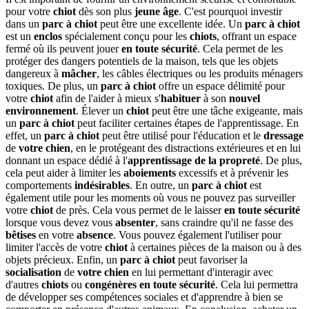
pour votre
chiot
dès son plus
jeune âge
. C'est pourquoi investir
dans un
parc à chiot
peut être une excellente idée. Un
parc à chiot
est un
enclos
spécialement conçu pour les
chiots
, offrant un espace
fermé où ils peuvent jouer
en toute sécurité
. Cela permet de les
protéger des dangers potentiels de la maison, tels que les objets
dangereux à
mâcher
, les câbles électriques ou les produits ménagers
toxiques. De plus, un
parc à chiot
offre un espace délimité pour
votre
chiot
afin de l'aider à mieux s'
habituer
à son
nouvel
environnement
. Élever un
chiot
peut être une tâche exigeante, mais
un
parc à chiot
peut faciliter certaines étapes de l'apprentissage. En
effet, un
parc à chiot
peut être utilisé pour l'éducation et le
dressage
de
votre chien
, en le protégeant des distractions extérieures et en lui
donnant un espace dédié à l'
apprentissage de la propreté
. De plus,
cela peut aider à limiter les
aboiements
excessifs et à prévenir les
comportements
indésirables
. En outre, un
parc à chiot
est
également utile pour les moments où vous ne pouvez pas surveiller
votre
chiot
de près. Cela vous permet de le laisser
en toute sécurité
lorsque vous devez vous
absenter
, sans craindre qu'il ne fasse des
bêtises
en votre
absence
. Vous pouvez également l'utiliser pour
limiter l'accès de votre
chiot
à certaines pièces de la maison ou à des
objets précieux. Enfin, un
parc à chiot
peut favoriser la
socialisation
de
votre chien
en lui permettant d'interagir avec
d'autres
chiots
ou
congénères
en toute sécurité
. Cela lui permettra
de développer ses compétences sociales et d'apprendre à bien se