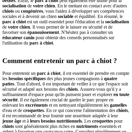
bêtises
. Enfin, le
parc à chiot
peut également être utilisé pour la
socialisation
de
votre chien
. En le mettant en contact avec d'autres
chiots
ou
congénères
, vous l'aidez à développer ses compétences
sociales et à devenir un chien
sociable
et équilibré. En résumé, le
parc à chiot
est un outil essentiel pour l'éducation et la
socialisation
de
votre chien
. Il vous permet de le laisser en sécurité et de
favoriser son
épanouissement
. N'hésitez pas à consulter un
éducateur canin
pour obtenir des conseils personnalisés sur
l'utilisation du
parc à chiot
.
Comment entretenir un parc à chiot ?
Pour entretenir un
parc à chiot
, il est essentiel de prendre en compte
les
besoins spécifiques
des plus jeunes compagnons à
quatre
pattes
. Tout d'abord, il est important de veiller à ce que l'espace soit
sécurisé et adapté aux besoins des
chiots
. Assurez-vous qu'il y a
suffisamment d'espace pour qu'ils puissent jouer et explorer
en toute
sécurité
. Il est également crucial de garder le parc propre en
enlevant les
excréments
et en nettoyant régulièrement les
gamelles
d'eau et de
croquettes
. En ce qui concerne l'alimentation des
chiots
,
il est recommandé de leur fournir une nourriture adaptée à leur
jeune âge
et à
leurs besoins
nutritionnels
. Les
croquettes
pour
chiots
sont généralement plus riches en
nutriments
essentiels et
aident à favoriser une croissance saine. Consultez régulièrement un