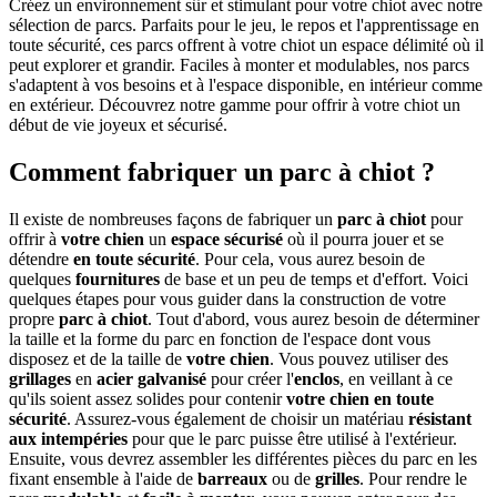
Créez un environnement sûr et stimulant pour votre chiot avec notre
sélection de parcs. Parfaits pour le jeu, le repos et l'apprentissage en
toute sécurité, ces parcs offrent à votre chiot un espace délimité où il
peut explorer et grandir. Faciles à monter et modulables, nos parcs
s'adaptent à vos besoins et à l'espace disponible, en intérieur comme
en extérieur. Découvrez notre gamme pour offrir à votre chiot un
début de vie joyeux et sécurisé.
Comment fabriquer un parc à chiot ?
Il existe de nombreuses façons de fabriquer un
parc à chiot
pour
offrir à
votre chien
un
espace sécurisé
où il pourra jouer et se
détendre
en toute sécurité
. Pour cela, vous aurez besoin de
quelques
fournitures
de base et un peu de temps et d'effort. Voici
quelques étapes pour vous guider dans la construction de votre
propre
parc à chiot
. Tout d'abord, vous aurez besoin de déterminer
la taille et la forme du parc en fonction de l'espace dont vous
disposez et de la taille de
votre chien
. Vous pouvez utiliser des
grillages
en
acier galvanisé
pour créer l'
enclos
, en veillant à ce
qu'ils soient assez solides pour contenir
votre chien
en toute
sécurité
. Assurez-vous également de choisir un matériau
résistant
aux intempéries
pour que le parc puisse être utilisé à l'extérieur.
Ensuite, vous devrez assembler les différentes pièces du parc en les
fixant ensemble à l'aide de
barreaux
ou de
grilles
. Pour rendre le