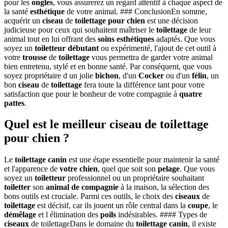
pour les
ongles
, vous assurerez un regard attentif à chaque aspect de
la santé
esthétique
de votre animal. ### ConclusionEn somme,
acquérir un
ciseau
de
toilettage pour chien
est une décision
judicieuse pour ceux qui souhaitent maîtriser le
toilettage
de leur
animal tout en lui offrant des
soins esthétiques
adaptés. Que vous
soyez un
toiletteur
débutant
ou expérimenté, l'ajout de cet outil à
votre
trousse
de
toilettage
vous permettra de garder votre animal
bien entretenu, stylé et en bonne santé. Par conséquent, que vous
soyez propriétaire d un jolie
bichon
, d'un
Cocker
ou d'un
félin
, un
bon
ciseau
de
toilettage
fera toute la différence tant pour votre
satisfaction que pour le bonheur de votre compagnie à
quatre
pattes
.
Quel est le meilleur ciseau de toilettage
pour chien ?
Le
toilettage canin
est une étape essentielle pour maintenir la santé
et l'apparence de
votre chien
, quel que soit son
pelage
. Que vous
soyez un
toiletteur
professionnel ou un propriétaire souhaitant
toiletter
son
animal de compagnie
à la maison, la sélection des
bons outils est cruciale. Parmi ces outils, le choix des
ciseaux
de
toilettage
est décisif, car ils jouent un rôle central dans la
coupe
, le
démêlage
et l élimination des
poils
indésirables. #### Types de
ciseaux
de toilettageDans le domaine du
toilettage canin
, il existe