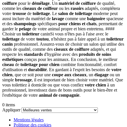
coiffure
pour le
démêlage
. Un
matériel de coiffure
de qualité,
comme les
ciseaux de coiffeur
ou les
rasoirs
adaptés, complétera
votre
trousse
de
toilettage
. Le
salon de toilettage
moderne peut
aussi inclure du matériel de
lavage
comme une
baignoire
spacieuse
et des
shampoings
spécifiques
pour chiens et chats
, permettant de
garder le
pelage
de votre animal propre et bien entretenu. ####
Choisir un
toiletteur
caninSi vous n'êtes pas à l'aise avec le
toilettage
de votre
toutou
, n'hésitez pas à faire appel à un
toiletteur
canin
professionnel. Assurez-vous de choisir un salon qui utilise des
outils de qualité, comme des
ciseaux de coiffure
adaptés, et qui
respecte les
standards
d'hygiène avec des
produits de soins
esthétiques
conçus pour les animaux. En conclusion, le meilleur
ciseau
de
toilettage pour chien
combine fonctionnalité, confort
d'utilisation et
durabilité
. En gardant à l'esprit les besoins de
votre
chien
, que ce soit pour une
coupe aux ciseaux
, un
élagage
ou un
simple
brossage
, il est important de bien choisir votre matériel. Que
vous toilettiez à domicile ou que vous confiez
votre chien
à un
professionnel, investissez dans de bons outils pour le bien-être et
l'esthétique de votre
animal de compagnie
.
0 items
Appliquer
Mentions légales
Politique des cookies