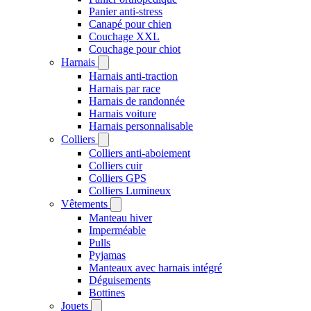
Panier anti-stress
Canapé pour chien
Couchage XXL
Couchage pour chiot
Harnais
Harnais anti-traction
Harnais par race
Harnais de randonnée
Harnais voiture
Harnais personnalisable
Colliers
Colliers anti-aboiement
Colliers cuir
Colliers GPS
Colliers Lumineux
Vêtements
Manteau hiver
Imperméable
Pulls
Pyjamas
Manteaux avec harnais intégré
Déguisements
Bottines
Jouets