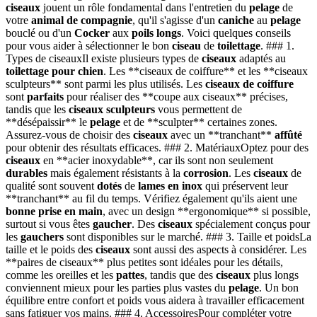
ciseaux
jouent un rôle fondamental dans l'entretien du
pelage
de
votre
animal de compagnie
, qu'il s'agisse d'un
caniche
au
pelage
bouclé ou d'un
Cocker
aux
poils longs
. Voici quelques conseils
pour vous aider à sélectionner le bon
ciseau
de
toilettage
. ### 1.
Types de ciseauxIl existe plusieurs types de
ciseaux
adaptés au
toilettage pour chien
. Les **ciseaux de coiffure** et les **ciseaux
sculpteurs** sont parmi les plus utilisés. Les
ciseaux de coiffure
sont
parfaits
pour réaliser des **coupe aux ciseaux** précises,
tandis que les
ciseaux sculpteurs
vous permettent de
**désépaissir** le
pelage
et de **sculpter** certaines zones.
Assurez-vous de choisir des
ciseaux
avec un **tranchant**
affûté
pour obtenir des résultats efficaces. ### 2. MatériauxOptez pour des
ciseaux
en **acier inoxydable**, car ils sont non seulement
durables
mais également résistants à la
corrosion
. Les
ciseaux
de
qualité sont souvent
dotés
de
lames en inox
qui préservent leur
**tranchant** au fil du temps. Vérifiez également qu'ils aient une
bonne prise en main
, avec un design **ergonomique** si possible,
surtout si vous êtes
gaucher
. Des
ciseaux
spécialement conçus pour
les
gauchers
sont disponibles sur le marché. ### 3. Taille et poidsLa
taille et le poids des
ciseaux
sont aussi des aspects à considérer. Les
**paires de ciseaux** plus petites sont idéales pour les détails,
comme les oreilles et les
pattes
, tandis que des
ciseaux
plus longs
conviennent mieux pour les parties plus vastes du
pelage
. Un bon
équilibre entre confort et poids vous aidera à travailler efficacement
sans fatiguer vos mains. ### 4. AccessoiresPour compléter votre