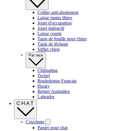
Collier anti-aboiement
Laisse mains libres
Jouet d'occupation
Jouet intéractif
Laisse courte
Tapis de fouille pour chien
Tapis de léchage
Sifflet chien
Par race
Chihuahua
Teckel
Bouledogue Français
Husky
Berger Australien
Labrador
CHAT
Couchage
Panier pour chat