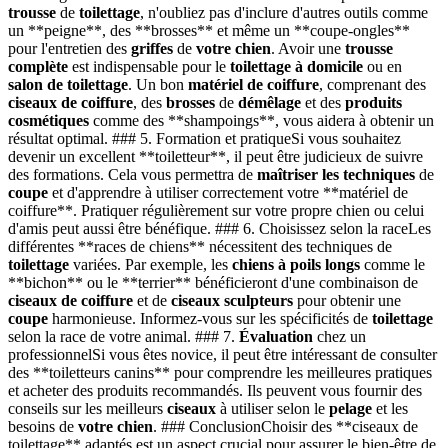
trousse
de
toilettage
, n'oubliez pas d'inclure d'autres outils comme
un **peigne**, des **brosses** et même un **coupe-ongles**
pour l'entretien des
griffes
de
votre chien
. Avoir une
trousse
complète
est indispensable pour le
toilettage à domicile
ou en
salon de toilettage
. Un bon
matériel de coiffure
, comprenant des
ciseaux de coiffure
, des
brosses
de
démêlage
et des
produits
cosmétiques
comme des **shampoings**, vous aidera à obtenir un
résultat optimal. ### 5. Formation et pratiqueSi vous souhaitez
devenir un excellent **toiletteur**, il peut être judicieux de suivre
des formations. Cela vous permettra de
maîtriser les techniques
de
coupe
et d'apprendre à utiliser correctement votre **matériel de
coiffure**. Pratiquer régulièrement sur votre propre chien ou celui
d'amis peut aussi être bénéfique. ### 6. Choisissez selon la raceLes
différentes **races de chiens** nécessitent des techniques de
toilettage
variées. Par exemple, les
chiens à poils longs
comme le
**bichon** ou le **terrier** bénéficieront d'une combinaison de
ciseaux de coiffure
et de
ciseaux sculpteurs
pour obtenir une
coupe
harmonieuse. Informez-vous sur les spécificités de
toilettage
selon la race de votre animal. ### 7.
Évaluation
chez un
professionnelSi vous êtes novice, il peut être intéressant de consulter
des **toiletteurs canins** pour comprendre les meilleures pratiques
et acheter des produits recommandés. Ils peuvent vous fournir des
conseils sur les meilleurs
ciseaux
à utiliser selon le
pelage
et les
besoins de
votre chien
. ### ConclusionChoisir des **ciseaux de
toilettage** adaptés est un aspect crucial pour assurer le bien-être de