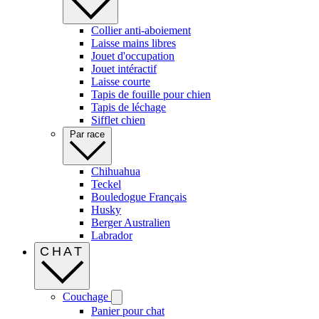
Collier anti-aboiement
Laisse mains libres
Jouet d'occupation
Jouet intéractif
Laisse courte
Tapis de fouille pour chien
Tapis de léchage
Sifflet chien
Par race
Chihuahua
Teckel
Bouledogue Français
Husky
Berger Australien
Labrador
CHAT
Couchage
Panier pour chat