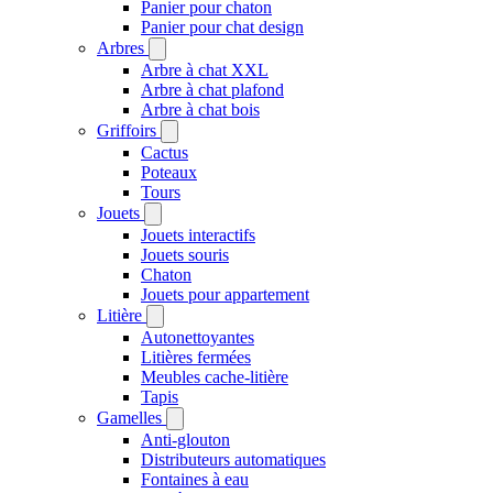
Panier pour chaton
Panier pour chat design
Arbres
Arbre à chat XXL
Arbre à chat plafond
Arbre à chat bois
Griffoirs
Cactus
Poteaux
Tours
Jouets
Jouets interactifs
Jouets souris
Chaton
Jouets pour appartement
Litière
Autonettoyantes
Litières fermées
Meubles cache-litière
Tapis
Gamelles
Anti-glouton
Distributeurs automatiques
Fontaines à eau