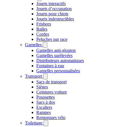
Jouets interactifs
Jouets d’occupation
Jouets pour chiots
Jouets indestructibles
Frisbees
Balles
Cordes
Peluches par race
Gamelles
Gamelles anti-glouton
Gamelles surélevées
Distributeurs automatiques
Fontaines à eau
Gamelles personnalisées
Transport
Sacs de transport
Sièges
Ceintures voiture
Poussettes
Sacs à dos
Escaliers
Rampes
Remorques vélo
Toilettage