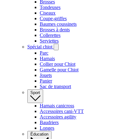
Brosses
Tondeuses
Ciseaux
Coupe-griffes
Baumes coussinets
Brosses à dents
Collerettes
Serviettes
Spécial chiot
Parc
Harnais
Collier pour Chiot
Gamelle pour Chiot
Jouets
Panier
Sac de transport
Sport
Harnais canicross
Accessoires cani-VTT
Accessoires agility
Baudriers
Longes
Éducation