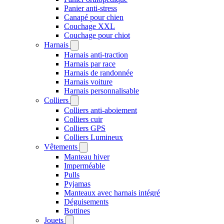
Panier anti-stress
Canapé pour chien
Couchage XXL
Couchage pour chiot
Harnais
Harnais anti-traction
Harnais par race
Harnais de randonnée
Harnais voiture
Harnais personnalisable
Colliers
Colliers anti-aboiement
Colliers cuir
Colliers GPS
Colliers Lumineux
Vêtements
Manteau hiver
Imperméable
Pulls
Pyjamas
Manteaux avec harnais intégré
Déguisements
Bottines
Jouets