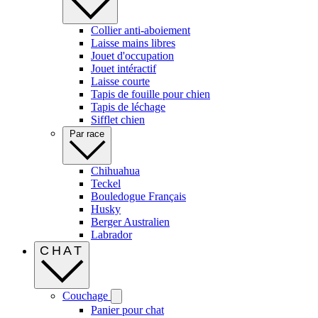
Collier anti-aboiement
Laisse mains libres
Jouet d'occupation
Jouet intéractif
Laisse courte
Tapis de fouille pour chien
Tapis de léchage
Sifflet chien
Par race
Chihuahua
Teckel
Bouledogue Français
Husky
Berger Australien
Labrador
CHAT
Couchage
Panier pour chat