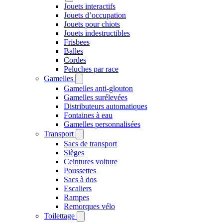
Jouets interactifs
Jouets d’occupation
Jouets pour chiots
Jouets indestructibles
Frisbees
Balles
Cordes
Peluches par race
Gamelles
Gamelles anti-glouton
Gamelles surélevées
Distributeurs automatiques
Fontaines à eau
Gamelles personnalisées
Transport
Sacs de transport
Sièges
Ceintures voiture
Poussettes
Sacs à dos
Escaliers
Rampes
Remorques vélo
Toilettage