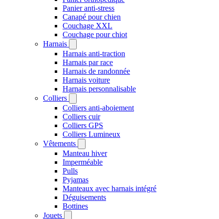
Panier anti-stress
Canapé pour chien
Couchage XXL
Couchage pour chiot
Harnais
Harnais anti-traction
Harnais par race
Harnais de randonnée
Harnais voiture
Harnais personnalisable
Colliers
Colliers anti-aboiement
Colliers cuir
Colliers GPS
Colliers Lumineux
Vêtements
Manteau hiver
Imperméable
Pulls
Pyjamas
Manteaux avec harnais intégré
Déguisements
Bottines
Jouets