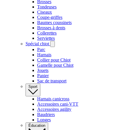
Brosses
Tondeuses
Ciseaux
Coupe-griffes
Baumes coussinets
Brosses à dents
Collerettes
Serviettes
Spécial chiot
Parc
Harnais
Collier pour Chiot
Gamelle pour Chiot
Jouets
Panier
Sac de transport
Sport
Harnais canicross
Accessoires cani-VTT
Accessoires agility
Baudriers
Longes
Éducation