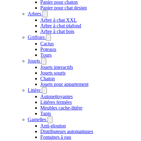
Panier pour chaton
Panier pour chat design
Arbres
Arbre à chat XXL
Arbre à chat plafond
Arbre à chat bois
Griffoirs
Cactus
Poteaux
Tours
Jouets
Jouets interactifs
Jouets souris
Chaton
Jouets pour appartement
Litière
Autonettoyantes
Litières fermées
Meubles cache-litière
Tapis
Gamelles
Anti-glouton
Distributeurs automatiques
Fontaines à eau