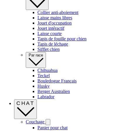
Collier anti-aboiement
Laisse mains libres
Jouet d'occupation
Jouet intéractif
Laisse courte
Tapis de fouille pour chien
Tapis de léchage
Sifflet chien
Par race
Chihuahua
Teckel
Bouledogue Français
Husky
Berger Australien
Labrador
CHAT
Couchage
Panier pour chat