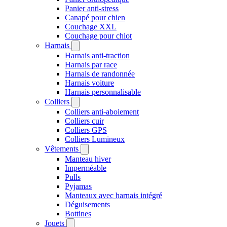
Panier anti-stress
Canapé pour chien
Couchage XXL
Couchage pour chiot
Harnais
Harnais anti-traction
Harnais par race
Harnais de randonnée
Harnais voiture
Harnais personnalisable
Colliers
Colliers anti-aboiement
Colliers cuir
Colliers GPS
Colliers Lumineux
Vêtements
Manteau hiver
Imperméable
Pulls
Pyjamas
Manteaux avec harnais intégré
Déguisements
Bottines
Jouets