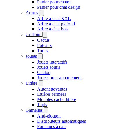
Panier pour chaton
Panier pour chat design
Arbres
Arbre à chat XXL
Arbre à chat plafond
Arbre à chat bois
Griffoirs
Cactus
Poteaux
Tours
Jouets
Jouets interactifs
Jouets souris
Chaton
Jouets pour appartement
Litière
Autonettoyantes
Litières fermées
Meubles cache-litière
Tapis
Gamelles
Anti-glouton
Distributeurs automatiques
Fontaines à eau