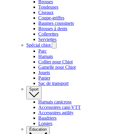
Brosses
Tondeuses
Ciseaux
Coupe-griffes
Baumes coussinets
Brosses à dents
Collerettes
Serviettes
Spécial chiot
Parc
Harnais
Collier pour Chiot
Gamelle pour Chiot
Jouets
Panier
Sac de transport
Sport
Harnais canicross
Accessoires cani-VTT
Accessoires agility
Baudriers
Longes
Éducation