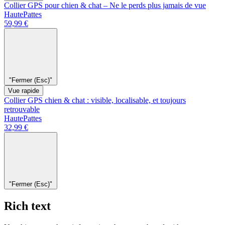
Collier GPS pour chien & chat – Ne le perds plus jamais de vue
HautePattes
59,99 €
"Fermer (Esc)"
Vue rapide
Collier GPS chien & chat : visible, localisable, et toujours
retrouvable
HautePattes
32,99 €
"Fermer (Esc)"
Rich text