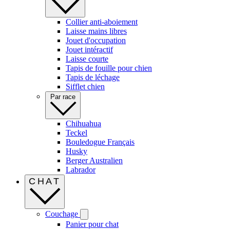
Collier anti-aboiement
Laisse mains libres
Jouet d'occupation
Jouet intéractif
Laisse courte
Tapis de fouille pour chien
Tapis de léchage
Sifflet chien
Par race
Chihuahua
Teckel
Bouledogue Français
Husky
Berger Australien
Labrador
CHAT
Couchage
Panier pour chat