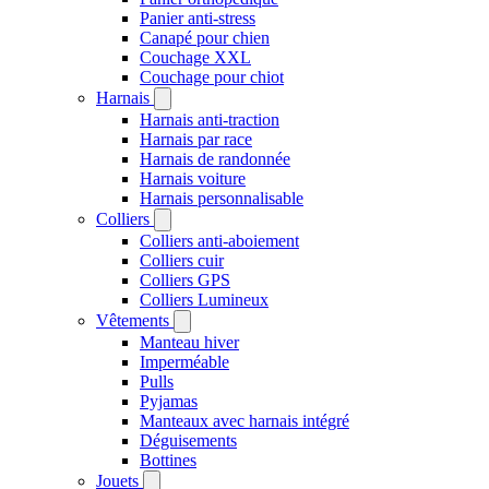
Panier anti-stress
Canapé pour chien
Couchage XXL
Couchage pour chiot
Harnais
Harnais anti-traction
Harnais par race
Harnais de randonnée
Harnais voiture
Harnais personnalisable
Colliers
Colliers anti-aboiement
Colliers cuir
Colliers GPS
Colliers Lumineux
Vêtements
Manteau hiver
Imperméable
Pulls
Pyjamas
Manteaux avec harnais intégré
Déguisements
Bottines
Jouets