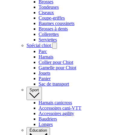
Brosses
Tondeuses
Ciseaux
Coupe-griffes
Baumes coussinets
Brosses à dents
Collerettes
Serviettes
Spécial chiot
Parc
Harnais
Collier pour Chiot
Gamelle pour Chiot
Jouets
Panier
Sac de transport
Sport
Harnais canicross
Accessoires cani-VTT
Accessoires agility
Baudriers
Longes
Éducation