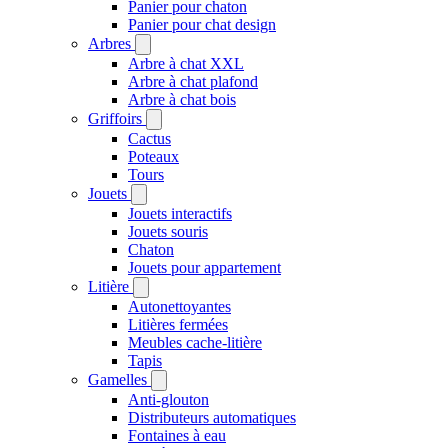
Panier pour chaton
Panier pour chat design
Arbres
Arbre à chat XXL
Arbre à chat plafond
Arbre à chat bois
Griffoirs
Cactus
Poteaux
Tours
Jouets
Jouets interactifs
Jouets souris
Chaton
Jouets pour appartement
Litière
Autonettoyantes
Litières fermées
Meubles cache-litière
Tapis
Gamelles
Anti-glouton
Distributeurs automatiques
Fontaines à eau