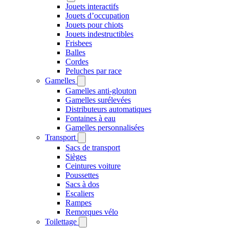
Jouets interactifs
Jouets d’occupation
Jouets pour chiots
Jouets indestructibles
Frisbees
Balles
Cordes
Peluches par race
Gamelles
Gamelles anti-glouton
Gamelles surélevées
Distributeurs automatiques
Fontaines à eau
Gamelles personnalisées
Transport
Sacs de transport
Sièges
Ceintures voiture
Poussettes
Sacs à dos
Escaliers
Rampes
Remorques vélo
Toilettage