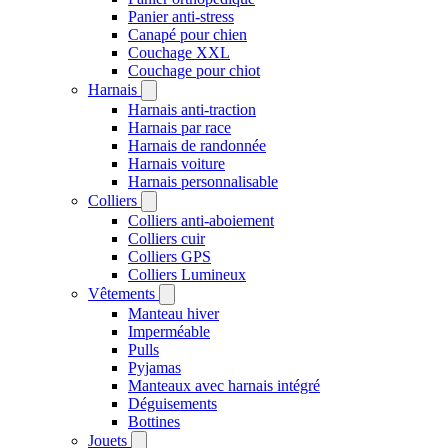
Panier anti-stress
Canapé pour chien
Couchage XXL
Couchage pour chiot
Harnais
Harnais anti-traction
Harnais par race
Harnais de randonnée
Harnais voiture
Harnais personnalisable
Colliers
Colliers anti-aboiement
Colliers cuir
Colliers GPS
Colliers Lumineux
Vêtements
Manteau hiver
Imperméable
Pulls
Pyjamas
Manteaux avec harnais intégré
Déguisements
Bottines
Jouets