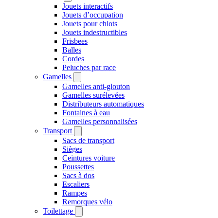
Jouets interactifs
Jouets d’occupation
Jouets pour chiots
Jouets indestructibles
Frisbees
Balles
Cordes
Peluches par race
Gamelles
Gamelles anti-glouton
Gamelles surélevées
Distributeurs automatiques
Fontaines à eau
Gamelles personnalisées
Transport
Sacs de transport
Sièges
Ceintures voiture
Poussettes
Sacs à dos
Escaliers
Rampes
Remorques vélo
Toilettage