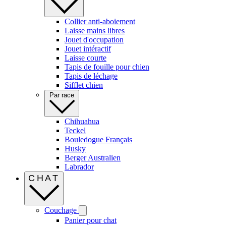
Collier anti-aboiement
Laisse mains libres
Jouet d'occupation
Jouet intéractif
Laisse courte
Tapis de fouille pour chien
Tapis de léchage
Sifflet chien
Par race
Chihuahua
Teckel
Bouledogue Français
Husky
Berger Australien
Labrador
CHAT
Couchage
Panier pour chat