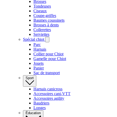
Brosses
Tondeuses
Ciseaux
Coupe-griffes
Baumes coussinets
Brosses à dents
Collerettes
Serviettes
Spécial chiot
Parc
Harnais
Collier pour Chiot
Gamelle pour Chiot
Jouets
Panier
Sac de transport
Sport
Harnais canicross
Accessoires cani-VTT
Accessoires agility
Baudriers
Longes
Éducation