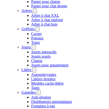
Panier pour chaton
Panier pour chat design
Arbres
Arbre à chat XXL
Arbre à chat plafond
Arbre à chat bois
Griffoirs
Cactus
Poteaux
Tours
Jouets
Jouets interactifs
Jouets souris
Chaton
Jouets pour appartement
Litière
Autonettoyantes
Litières fermées
Meubles cache-litière
Tapis
Gamelles
Anti-glouton
Distributeurs automatiques
Fontaines à eau