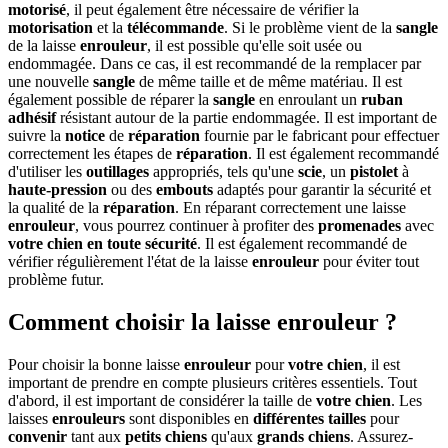
motorisé
, il peut également être nécessaire de vérifier la
motorisation
et la
télécommande
. Si le problème vient de la
sangle
de la laisse
enrouleur
, il est possible qu'elle soit usée ou
endommagée. Dans ce cas, il est recommandé de la remplacer par
une nouvelle
sangle
de même taille et de même matériau. Il est
également possible de réparer la
sangle
en enroulant un
ruban
adhésif
résistant autour de la partie endommagée. Il est important de
suivre la
notice
de
réparation
fournie par le fabricant pour effectuer
correctement les étapes de
réparation
. Il est également recommandé
d'utiliser les
outillages
appropriés, tels qu'une
scie
, un
pistolet
à
haute-pression
ou des
embouts
adaptés pour garantir la sécurité et
la qualité de la
réparation
. En réparant correctement une laisse
enrouleur
, vous pourrez continuer à profiter des
promenades
avec
votre chien
en toute sécurité
. Il est également recommandé de
vérifier régulièrement l'état de la laisse
enrouleur
pour éviter tout
problème futur.
Comment choisir la laisse enrouleur ?
Pour choisir la bonne laisse
enrouleur
pour
votre chien
, il est
important de prendre en compte plusieurs critères essentiels. Tout
d'abord, il est important de considérer la taille de
votre chien
. Les
laisses
enrouleurs
sont disponibles en
différentes tailles
pour
convenir
tant aux
petits chiens
qu'aux
grands chiens
. Assurez-