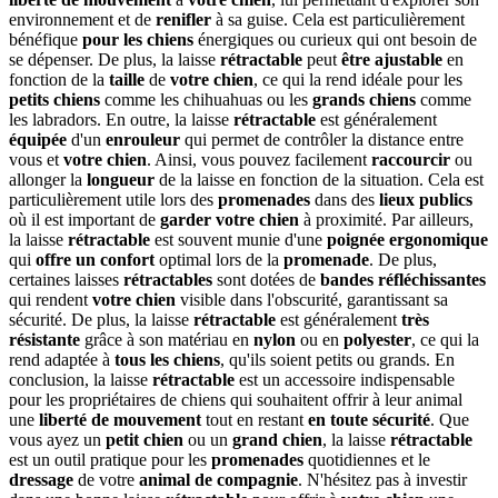
environnement et de
renifler
à sa guise. Cela est particulièrement
bénéfique
pour les chiens
énergiques ou curieux qui ont besoin de
se dépenser. De plus, la laisse
rétractable
peut
être ajustable
en
fonction de la
taille
de
votre chien
, ce qui la rend idéale pour les
petits chiens
comme les chihuahuas ou les
grands chiens
comme
les labradors. En outre, la laisse
rétractable
est généralement
équipée
d'un
enrouleur
qui permet de contrôler la distance entre
vous et
votre chien
. Ainsi, vous pouvez facilement
raccourcir
ou
allonger la
longueur
de la laisse en fonction de la situation. Cela est
particulièrement utile lors des
promenades
dans des
lieux publics
où il est important de
garder votre chien
à proximité. Par ailleurs,
la laisse
rétractable
est souvent munie d'une
poignée ergonomique
qui
offre un confort
optimal lors de la
promenade
. De plus,
certaines laisses
rétractables
sont dotées de
bandes réfléchissantes
qui rendent
votre chien
visible dans l'obscurité, garantissant sa
sécurité. De plus, la laisse
rétractable
est généralement
très
résistante
grâce à son matériau en
nylon
ou en
polyester
, ce qui la
rend adaptée à
tous les chiens
, qu'ils soient petits ou grands. En
conclusion, la laisse
rétractable
est un accessoire indispensable
pour les propriétaires de chiens qui souhaitent offrir à leur animal
une
liberté de mouvement
tout en restant
en toute sécurité
. Que
vous ayez un
petit chien
ou un
grand chien
, la laisse
rétractable
est un outil pratique pour les
promenades
quotidiennes et le
dressage
de votre
animal de compagnie
. N'hésitez pas à investir