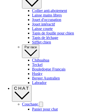
Collier anti-aboiement
Laisse mains libres
Jouet d'occupation
Jouet intéractif
Laisse courte
Tapis de fouille pour chien
Tapis de léchage
Sifflet chien
Par race
Chihuahua
Teckel
Bouledogue Français
Husky
Berger Australien
Labrador
CHAT
Couchage
Panier pour chat