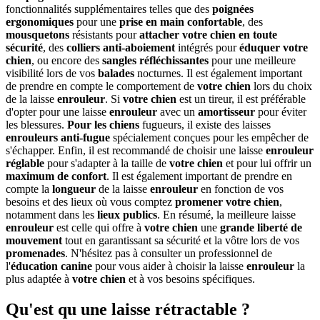
fonctionnalités supplémentaires telles que des
poignées
ergonomiques
pour une
prise en main
confortable
, des
mousquetons
résistants pour
attacher
votre chien
en toute
sécurité
, des
colliers anti-aboiement
intégrés pour
éduquer
votre
chien
, ou encore des
sangles
réfléchissantes
pour une meilleure
visibilité lors de vos
balades
nocturnes. Il est également important
de prendre en compte le comportement de
votre chien
lors du choix
de la laisse
enrouleur
. Si
votre chien
est un tireur, il est préférable
d'opter pour une laisse
enrouleur
avec un
amortisseur
pour éviter
les blessures.
Pour les chiens
fugueurs, il existe des laisses
enrouleurs
anti-fugue
spécialement conçues pour les empêcher de
s'échapper. Enfin, il est recommandé de choisir une laisse
enrouleur
réglable
pour s'adapter à la taille de
votre chien
et pour lui offrir un
maximum de confort
. Il est également important de prendre en
compte la
longueur
de la laisse
enrouleur
en fonction de vos
besoins et des lieux où vous comptez
promener votre chien
,
notamment dans les
lieux publics
. En résumé, la meilleure laisse
enrouleur
est celle qui offre à
votre chien
une
grande liberté de
mouvement
tout en garantissant sa sécurité et la vôtre lors de vos
promenades
. N'hésitez pas à consulter un professionnel de
l'
éducation canine
pour vous aider à choisir la laisse
enrouleur
la
plus adaptée à
votre chien
et à vos besoins spécifiques.
Qu'est qu une laisse rétractable ?