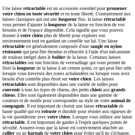
Une laisse
rétractable
est un accessoire essentiel pour
promener
votre chien
en toute sécurité
et en toute liberté. Contrairement aux
laisses classiques qui ont une
longueur
fixe, la laisse
rétractable
vous permet d'ajuster la
longueur
de la laisse en fonction de vos
besoins et de l'espace disponible. Cela signifie que vous pouvez
donner à
votre chien
plus de liberté pour explorer son
environnement tout en gardant un contrôle sur lui. Une laisse
rétractable
est généralement composée d'une
sangle en nylon
résistante
qui peut être étendue et rétractée à l'aide d'un mécanisme
de rouleau intégré dans le
boîtier
de la laisse. Certaines laisses
rétractables
ont une fonction de verrouillage qui vous permet de
fixer la
longueur
de la laisse à un certain point, ce qui peut être utile
lorsque vous traversez des zones achalandées ou lorsque vous avez
besoin d'un contrôle plus étroit sur
votre chien
. Les laisses
rétractables
sont disponibles dans une variété de tailles pour
convenir
à tous les types de chiens, des petits
chiots
aux
grands
chiens
. Elles sont également disponibles dans une gamme de
couleurs et de motifs pour correspondre au style de votre
animal de
compagnie
. Il est important de choisir une laisse
rétractable
de
haute qualité qui est
robuste
et durable pour résister aux rigueurs de
la vie quotidienne avec
votre chien
. Lorsque vous utilisez une laisse
rétractable
, il est important de garder à l'esprit quelques points de
sécurité. Assurez-vous que la laisse est correctement attachée au
collier
ou au
harnais
de
votre chien
pour éviter qu'il ne s'échappe.