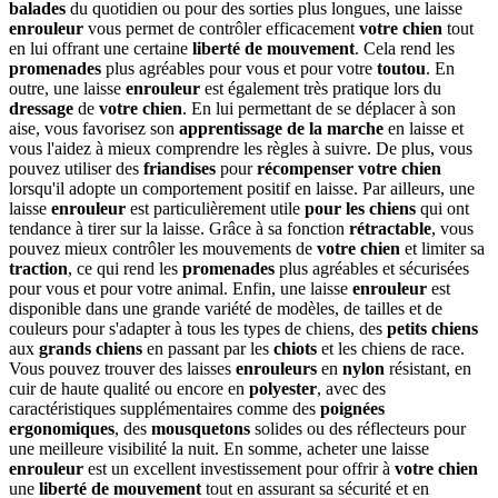
balades
du quotidien ou pour des sorties plus longues, une laisse
enrouleur
vous permet de contrôler efficacement
votre chien
tout
en lui offrant une certaine
liberté de mouvement
. Cela rend les
promenades
plus agréables pour vous et pour votre
toutou
. En
outre, une laisse
enrouleur
est également très pratique lors du
dressage
de
votre chien
. En lui permettant de se déplacer à son
aise, vous favorisez son
apprentissage de la marche
en laisse et
vous l'aidez à mieux comprendre les règles à suivre. De plus, vous
pouvez utiliser des
friandises
pour
récompenser
votre chien
lorsqu'il adopte un comportement positif en laisse. Par ailleurs, une
laisse
enrouleur
est particulièrement utile
pour les chiens
qui ont
tendance à tirer sur la laisse. Grâce à sa fonction
rétractable
, vous
pouvez mieux contrôler les mouvements de
votre chien
et limiter sa
traction
, ce qui rend les
promenades
plus agréables et sécurisées
pour vous et pour votre animal. Enfin, une laisse
enrouleur
est
disponible dans une grande variété de modèles, de tailles et de
couleurs pour s'adapter à tous les types de chiens, des
petits chiens
aux
grands chiens
en passant par les
chiots
et les chiens de race.
Vous pouvez trouver des laisses
enrouleurs
en
nylon
résistant, en
cuir de haute qualité ou encore en
polyester
, avec des
caractéristiques supplémentaires comme des
poignées
ergonomiques
, des
mousquetons
solides ou des réflecteurs pour
une meilleure visibilité la nuit. En somme, acheter une laisse
enrouleur
est un excellent investissement pour offrir à
votre chien
une
liberté de mouvement
tout en assurant sa sécurité et en