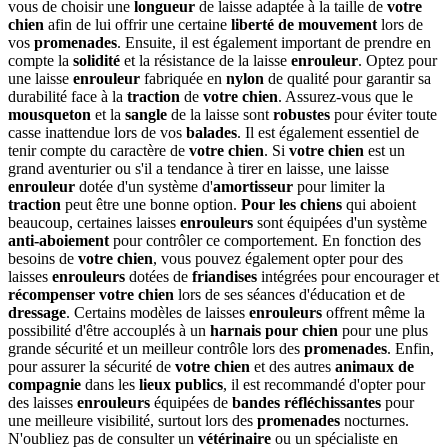
vous de choisir une
longueur
de laisse adaptée à la taille de
votre
chien
afin de lui offrir une certaine
liberté de mouvement
lors de
vos
promenades
. Ensuite, il est également important de prendre en
compte la
solidité
et la résistance de la laisse
enrouleur
. Optez pour
une laisse
enrouleur
fabriquée en
nylon
de qualité pour garantir sa
durabilité face à la
traction
de
votre chien
. Assurez-vous que le
mousqueton
et la
sangle
de la laisse sont
robustes
pour éviter toute
casse inattendue lors de vos
balades
. Il est également essentiel de
tenir compte du caractère de
votre chien
. Si
votre chien
est un
grand aventurier ou s'il a tendance à tirer en laisse, une laisse
enrouleur
dotée d'un système d'
amortisseur
pour limiter la
traction
peut être une bonne option.
Pour les chiens
qui aboient
beaucoup, certaines laisses
enrouleurs
sont équipées d'un système
anti-aboiement
pour contrôler ce comportement. En fonction des
besoins de
votre chien
, vous pouvez également opter pour des
laisses
enrouleurs
dotées de
friandises
intégrées pour encourager et
récompenser
votre chien
lors de ses séances d'éducation et de
dressage
. Certains modèles de laisses
enrouleurs
offrent même la
possibilité d'être accouplés à un
harnais pour chien
pour une plus
grande sécurité et un meilleur contrôle lors des
promenades
. Enfin,
pour assurer la sécurité de
votre chien
et des autres
animaux de
compagnie
dans les
lieux publics
, il est recommandé d'opter pour
des laisses
enrouleurs
équipées de
bandes réfléchissantes
pour
une meilleure visibilité, surtout lors des
promenades
nocturnes.
N'oubliez pas de consulter un
vétérinaire
ou un spécialiste en