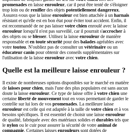
promenades
en laisse
enrouleur
, car il peut être tenté de s'éloigner
trop loin ou de
renifler
des objets
potentiellement dangereux
.
Assurez-vous que la laisse
enrouleur
est bien attachée à un
harnais
résistant et qu'elle est en bon état pour éviter tout accident. Enfin, il
est recommandé de ne pas laisser
votre chien
enroulé avec la laisse
enrouleur
lorsqu'il n'est pas surveillé, car il pourrait s'
accrocher
à
des objets ou se
blesser
. Utilisez la laisse
enrouleur
de manière
responsable et
en toute sécurité
pour des
balades
agréables avec
votre
toutou
. N'oubliez pas de consulter un
vétérinaire
ou un
éducateur canin
pour obtenir des conseils supplémentaires sur
l'utilisation de la laisse
enrouleur
avec
votre chien
.
Quelle est la meilleure laisse enrouleur ?
Il existe de nombreuses options disponibles sur le marché en matière
de
laisses pour chien
, mais l'une des plus populaires est sans aucun
doute la laisse
enrouleur
. Ce type de laisse offre à
votre chien
une
certaine
liberté de mouvement
tout en vous permettant de garder le
contrôle sur lui lors de vos
promenades
. La meilleure laisse
enrouleur
est celle qui est adaptée à la taille de
votre chien
et à vos
besoins spécifiques. Il est essentiel de choisir une laisse
enrouleur
de qualité, fabriquée avec des matériaux solides et
durables
tels que
le
nylon
ou le cuir pour assurer la sécurité de votre
animal de
compagnie
. Certaines laisses
enrouleurs
sont dotées de