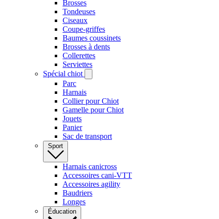
Brosses
Tondeuses
Ciseaux
Coupe-griffes
Baumes coussinets
Brosses à dents
Collerettes
Serviettes
Spécial chiot
Parc
Harnais
Collier pour Chiot
Gamelle pour Chiot
Jouets
Panier
Sac de transport
Sport
Harnais canicross
Accessoires cani-VTT
Accessoires agility
Baudriers
Longes
Éducation