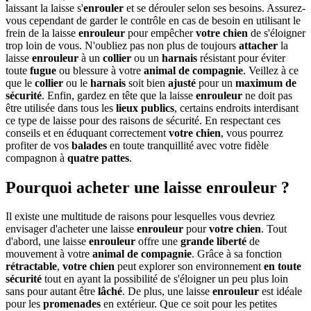
laissant la laisse s'
enrouler
et se dérouler selon ses besoins. Assurez-
vous cependant de garder le contrôle en cas de besoin en utilisant le
frein de la laisse
enrouleur
pour empêcher
votre chien
de s'éloigner
trop loin de vous. N'oubliez pas non plus de toujours
attacher
la
laisse
enrouleur
à un
collier
ou un
harnais
résistant pour éviter
toute
fugue
ou blessure à votre
animal de compagnie
. Veillez à ce
que le
collier
ou le
harnais
soit bien
ajusté
pour un
maximum de
sécurité
. Enfin, gardez en tête que la laisse
enrouleur
ne doit pas
être utilisée dans tous les
lieux publics
, certains endroits interdisant
ce type de laisse pour des raisons de sécurité. En respectant ces
conseils et en éduquant correctement
votre chien
, vous pourrez
profiter de vos
balades
en toute tranquillité avec votre fidèle
compagnon à
quatre pattes
.
Pourquoi acheter une laisse enrouleur ?
Il existe une multitude de raisons pour lesquelles vous devriez
envisager d'acheter une laisse
enrouleur
pour
votre chien
. Tout
d'abord, une laisse
enrouleur
offre une
grande liberté
de
mouvement à votre
animal de compagnie
. Grâce à sa fonction
rétractable
,
votre chien
peut explorer son environnement
en toute
sécurité
tout en ayant la possibilité de s'éloigner un peu plus loin
sans pour autant être
lâché
. De plus, une laisse
enrouleur
est idéale
pour les
promenades
en extérieur. Que ce soit pour les petites