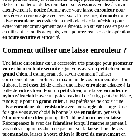
de les remonter ou de les remplacer si nécessaire. Veillez à suivre
attentivement la
notice
fournie avec votre laisse
enrouleur
pour
procéder au remontage avec précision. En résumé,
démonter
une
laisse
enrouleur
nécessite de la méthode et de la précision pour
éviter tout endommagement des éléments. En suivant ces étapes et
en utilisant les outils adéquats, vous pourrez réaliser cette opération
en toute sécurité
et efficacité.
Comment utiliser une laisse enrouleur ?
Une laisse
enrouleur
est un accessoire très pratique pour
promener
votre chien
en toute sécurité
. Que vous ayez un
petit chien
ou un
grand chien
, il est important de savoir comment l'utiliser
correctement pour profiter au maximum de vos
promenades
. Tout
d'abord, il est essentiel de choisir une laisse
enrouleur
adaptée à la
taille de
votre chien
. Pour un
petit chien
, une laisse
enrouleur
en
nylon
rétractable
avec un poids maximal de 10 kg peut être idéale,
tandis que pour un
grand chien
, il est préférable de choisir une
laisse
enrouleur
plus
résistante
avec une
sangle
plus large. Une
fois que vous avez choisi la bonne laisse
enrouleur
, pensez à
éduquer
votre chien
pour qu'il s'habitue à
marcher en laisse
.
Récompensez-le avec des
friandises
lorsqu'il marche sagement à
vos côtés et apprenez-lui à ne pas tirer sur la laisse. Lors de vos
promenades
, laissez à
votre chien
la
liberté de mouvement
en