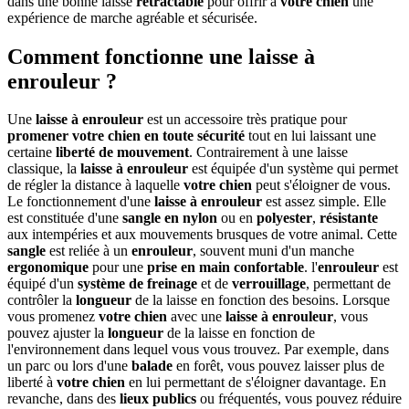
dans une bonne laisse
rétractable
pour offrir à
votre chien
une
expérience de marche agréable et sécurisée.
Comment fonctionne une laisse à
enrouleur ?
Une
laisse à enrouleur
est un accessoire très pratique pour
promener
votre chien
en toute sécurité
tout en lui laissant une
certaine
liberté de mouvement
. Contrairement à une laisse
classique, la
laisse à enrouleur
est équipée d'un système qui permet
de régler la distance à laquelle
votre chien
peut s'éloigner de vous.
Le fonctionnement d'une
laisse à enrouleur
est assez simple. Elle
est constituée d'une
sangle en nylon
ou en
polyester
,
résistante
aux intempéries et aux mouvements brusques de votre animal. Cette
sangle
est reliée à un
enrouleur
, souvent muni d'un manche
ergonomique
pour une
prise en main
confortable
. l'
enrouleur
est
équipé d'un
système de freinage
et de
verrouillage
, permettant de
contrôler la
longueur
de la laisse en fonction des besoins. Lorsque
vous promenez
votre chien
avec une
laisse à enrouleur
, vous
pouvez ajuster la
longueur
de la laisse en fonction de
l'environnement dans lequel vous vous trouvez. Par exemple, dans
un parc ou lors d'une
balade
en forêt, vous pouvez laisser plus de
liberté à
votre chien
en lui permettant de s'éloigner davantage. En
revanche, dans des
lieux publics
ou fréquentés, vous pouvez réduire