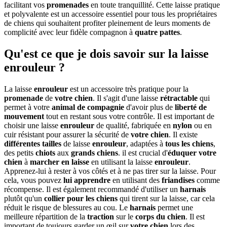
facilitant vos
promenades
en toute tranquillité. Cette laisse pratique
et polyvalente est un accessoire essentiel pour tous les propriétaires
de chiens qui souhaitent profiter pleinement de leurs moments de
complicité avec leur fidèle compagnon à
quatre pattes
.
Qu'est ce que je dois savoir sur la laisse
enrouleur ?
La laisse
enrouleur
est un accessoire très pratique pour la
promenade
de
votre chien
. Il s'agit d'une laisse
rétractable
qui
permet à votre
animal de compagnie
d'avoir plus de
liberté de
mouvement
tout en restant sous votre contrôle. Il est important de
choisir une laisse
enrouleur
de qualité, fabriquée en
nylon
ou en
cuir résistant pour assurer la sécurité de
votre chien
. Il existe
différentes tailles
de laisse
enrouleur
, adaptées à
tous les chiens
,
des petits
chiots
aux
grands chiens
. il est crucial d'
éduquer
votre
chien
à
marcher en laisse
en utilisant la laisse
enrouleur
.
Apprenez-lui à rester à vos côtés et à ne pas tirer sur la laisse. Pour
cela, vous pouvez
lui apprendre
en utilisant des
friandises
comme
récompense. Il est également recommandé d'utiliser un
harnais
plutôt qu'un
collier
pour les chiens
qui tirent sur la laisse, car cela
réduit le risque de blessures au cou. Le
harnais
permet une
meilleure répartition de la
traction
sur le
corps du chien
. Il est
important de toujours garder un œil sur
votre chien
lors des