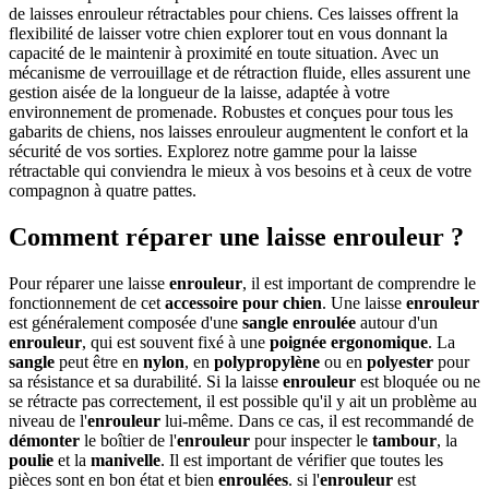
de laisses enrouleur rétractables pour chiens. Ces laisses offrent la
flexibilité de laisser votre chien explorer tout en vous donnant la
capacité de le maintenir à proximité en toute situation. Avec un
mécanisme de verrouillage et de rétraction fluide, elles assurent une
gestion aisée de la longueur de la laisse, adaptée à votre
environnement de promenade. Robustes et conçues pour tous les
gabarits de chiens, nos laisses enrouleur augmentent le confort et la
sécurité de vos sorties. Explorez notre gamme pour la laisse
rétractable qui conviendra le mieux à vos besoins et à ceux de votre
compagnon à quatre pattes.
Comment réparer une laisse enrouleur ?
Pour réparer une laisse
enrouleur
, il est important de comprendre le
fonctionnement de cet
accessoire
pour chien
. Une laisse
enrouleur
est généralement composée d'une
sangle
enroulée
autour d'un
enrouleur
, qui est souvent fixé à une
poignée ergonomique
. La
sangle
peut être en
nylon
, en
polypropylène
ou en
polyester
pour
sa résistance et sa durabilité. Si la laisse
enrouleur
est bloquée ou ne
se rétracte pas correctement, il est possible qu'il y ait un problème au
niveau de l'
enrouleur
lui-même. Dans ce cas, il est recommandé de
démonter
le boîtier de l'
enrouleur
pour inspecter le
tambour
, la
poulie
et la
manivelle
. Il est important de vérifier que toutes les
pièces sont en bon état et bien
enroulées
. si l'
enrouleur
est