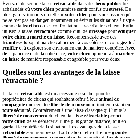
Évitez d'utiliser une laisse
rétractable
dans des
lieux publics
très
achalandés où
votre chien
pourrait se sentir confus ou
stressé
. De
plus, gardez toujours un œil sur
votre chien
pour vous assurer qu'il
ne se met pas en danger, notamment en évitant les situations à risque
comme la
traction
ou les confrontations avec d'autres chiens. Enfin,
utilisez la laisse
rétractable
comme outil de
dressage
pour
éduquer
votre chien
à
marche en laisse
. Récompensez-le avec des
friandises
lorsqu'il marche calmement à vos côtés et encouragez-le à
renifler
et à explorer son environnement de manière contrôlée. Avec
de la patience et de la cohérence,
votre chien
apprendra à
marcher
en laisse
de manière responsable et agréable pour vous deux.
Quelles sont les avantages de la laisse
rétractable ?
La laisse
rétractable
est un accessoire essentiel pour les
propriétaires de chiens qui souhaitent offrir à leur
animal de
compagnie
une certaine
liberté de mouvement
tout en restant
en
toute sécurité
. Contrairement à une laisse classique qui limite la
liberté de mouvement
du chien, la laisse
rétractable
permet à
votre chien
de se déplacer sur une plus grande distance, tout en
gardant le contrôle de la situation. Les avantages de la laisse
rétractable
sont nombreux. Tout d'abord, elle offre une
grande
liberté de mouvement
à
votre chien
, lui permettant d'explorer son