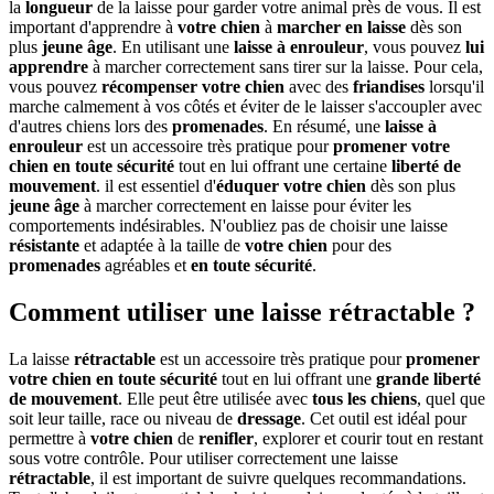
la
longueur
de la laisse pour garder votre animal près de vous. Il est
important d'apprendre à
votre chien
à
marcher en laisse
dès son
plus
jeune âge
. En utilisant une
laisse à enrouleur
, vous pouvez
lui
apprendre
à marcher correctement sans tirer sur la laisse. Pour cela,
vous pouvez
récompenser
votre chien
avec des
friandises
lorsqu'il
marche calmement à vos côtés et éviter de le laisser s'accoupler avec
d'autres chiens lors des
promenades
. En résumé, une
laisse à
enrouleur
est un accessoire très pratique pour
promener
votre
chien
en toute sécurité
tout en lui offrant une certaine
liberté de
mouvement
. il est essentiel d'
éduquer
votre chien
dès son plus
jeune âge
à marcher correctement en laisse pour éviter les
comportements indésirables. N'oubliez pas de choisir une laisse
résistante
et adaptée à la taille de
votre chien
pour des
promenades
agréables et
en toute sécurité
.
Comment utiliser une laisse rétractable ?
La laisse
rétractable
est un accessoire très pratique pour
promener
votre chien
en toute sécurité
tout en lui offrant une
grande liberté
de mouvement
. Elle peut être utilisée avec
tous les chiens
, quel que
soit leur taille, race ou niveau de
dressage
. Cet outil est idéal pour
permettre à
votre chien
de
renifler
, explorer et courir tout en restant
sous votre contrôle. Pour utiliser correctement une laisse
rétractable
, il est important de suivre quelques recommandations.