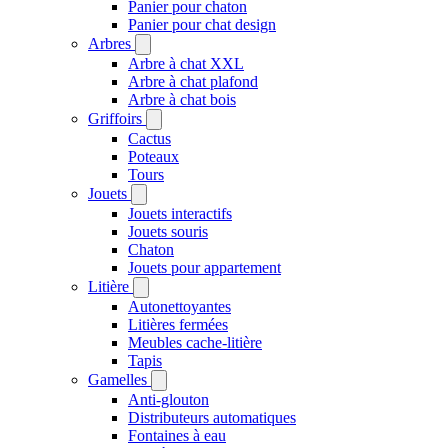
Panier pour chaton
Panier pour chat design
Arbres
Arbre à chat XXL
Arbre à chat plafond
Arbre à chat bois
Griffoirs
Cactus
Poteaux
Tours
Jouets
Jouets interactifs
Jouets souris
Chaton
Jouets pour appartement
Litière
Autonettoyantes
Litières fermées
Meubles cache-litière
Tapis
Gamelles
Anti-glouton
Distributeurs automatiques
Fontaines à eau