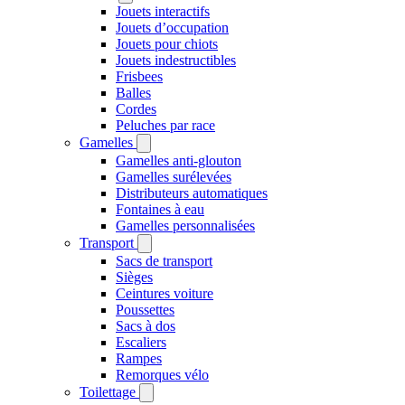
Jouets interactifs
Jouets d’occupation
Jouets pour chiots
Jouets indestructibles
Frisbees
Balles
Cordes
Peluches par race
Gamelles
Gamelles anti-glouton
Gamelles surélevées
Distributeurs automatiques
Fontaines à eau
Gamelles personnalisées
Transport
Sacs de transport
Sièges
Ceintures voiture
Poussettes
Sacs à dos
Escaliers
Rampes
Remorques vélo
Toilettage