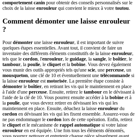
comportement canin
pour obtenir des conseils personnalisés sur le
choix de la laisse
enrouleur
qui convient le mieux à votre
toutou
.
Comment démonter une laisse enrouleur
?
Pour
démonter
une laisse
enrouleur
, il est important de suivre
quelques étapes essentielles. Avant tout, il convient de faire un
inventaire des différents éléments constitutifs de la laisse
enrouleur
,
tels que le
cordon
, l'
enrouleur
, le
guidage
, la
sangle
, le
boîtier
, le
tambour
, la
poulie
, le
cliquet
et la
bobine
. Vous devez également
vous munir des outils appropriés tels qu'une
scie
, une
perceuse
, un
mousqueton
, une clé de 10 et éventuellement une
télécommande
si
la laisse
enrouleur
est
motorisée
. La première étape consiste à
démonter
le
boîtier
, en retirant les vis qui le maintiennent en place
à l'aide d'une
perceuse
. Ensuite, retirez le
tambour
en le dévissant à
l'aide de la clé de 10. Vous pourrez ensuite accéder à la
bobine
et à
la
poulie
, que vous devrez retirer en dévissant les vis qui les
maintiennent en place. Ensuite, détachez la laisse
enrouleur
du
cordon
en dévissant les vis qui les fixent ensemble. Assurez-vous de
ne pas endommager le
cordon
lors de cette opération. Enfin, retirez
le
cliquet
et le mécanisme de
rappel automatique
si votre laisse
enrouleur
en est équipée. Une fois tous les éléments démontés,
vous pourrez nettoyer et entretenir chaque pièce séparément avant