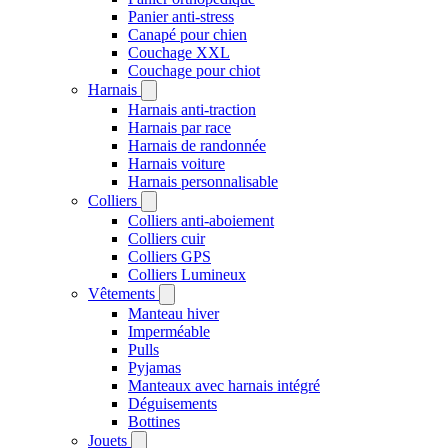
Panier anti-stress
Canapé pour chien
Couchage XXL
Couchage pour chiot
Harnais
Harnais anti-traction
Harnais par race
Harnais de randonnée
Harnais voiture
Harnais personnalisable
Colliers
Colliers anti-aboiement
Colliers cuir
Colliers GPS
Colliers Lumineux
Vêtements
Manteau hiver
Imperméable
Pulls
Pyjamas
Manteaux avec harnais intégré
Déguisements
Bottines
Jouets