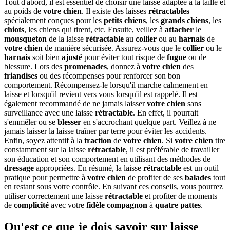
Tout d'abord, il est essentiel de choisir une laisse adaptée à la taille et
au poids de
votre chien
. Il existe des laisses
rétractables
spécialement conçues pour les
petits chiens
, les
grands chiens
, les
chiots
, les chiens qui tirent, etc. Ensuite, veillez à
attacher
le
mousqueton
de la laisse
rétractable
au
collier
ou au
harnais
de
votre chien
de manière sécurisée. Assurez-vous que le
collier
ou le
harnais
soit bien
ajusté
pour éviter tout risque de
fugue
ou de
blessure. Lors des
promenades
, donnez à
votre chien
des
friandises
ou des récompenses pour renforcer son bon
comportement. Récompensez-le lorsqu'il marche calmement en
laisse et lorsqu'il revient vers vous lorsqu'il est rappelé. Il est
également recommandé de ne jamais laisser
votre chien
sans
surveillance avec une laisse
rétractable
. En effet, il pourrait
s'emmêler ou se
blesser
en s'accrochant quelque part. Veillez à ne
jamais laisser la laisse traîner par terre pour éviter les accidents.
Enfin, soyez attentif à la
traction
de
votre chien
. Si
votre chien
tire
constamment sur la laisse
rétractable
, il est préférable de travailler
son éducation et son comportement en utilisant des méthodes de
dressage
appropriées. En résumé, la laisse
rétractable
est un outil
pratique pour permettre à
votre chien
de profiter de ses
balades
tout
en restant sous votre contrôle. En suivant ces conseils, vous pourrez
utiliser correctement une laisse
rétractable
et profiter de moments
de
complicité
avec votre
fidèle compagnon
à
quatre pattes
.
Qu'est ce que je dois savoir sur laisse