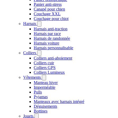
Panier anti-stress
Canapé pour chien
Couchage XXL
Couchage pour chiot
Harnais
Harnais anti-traction
Harnais par race
Harnais de randonnée
Harnais voiture
Harnais personnalisable
Colliers
Colliers anti-aboiement
Colliers cuir
Colliers GPS
Colliers Lumineux
Vêtements
Manteau hiver
Imperméable
Pulls
Pyjamas
Manteaux avec harnais intégré
Déguisements
Bottines
Jouets