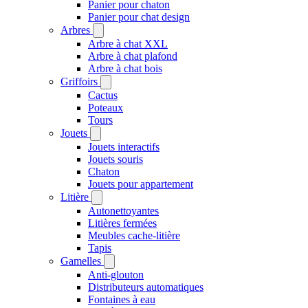
Panier pour chaton
Panier pour chat design
Arbres
Arbre à chat XXL
Arbre à chat plafond
Arbre à chat bois
Griffoirs
Cactus
Poteaux
Tours
Jouets
Jouets interactifs
Jouets souris
Chaton
Jouets pour appartement
Litière
Autonettoyantes
Litières fermées
Meubles cache-litière
Tapis
Gamelles
Anti-glouton
Distributeurs automatiques
Fontaines à eau