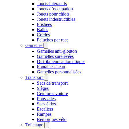
Jouets interactifs
Jouets d’occupation
Jouets pour chiots
Jouets indestructibles
Frisbees
Balles
Cordes
Peluches par race
Gamelles
Gamelles anti-glouton
Gamelles surélevées
Distributeurs automatiques
Fontaines à eau
Gamelles personnalisées
Transport
Sacs de transport
Sièges
Ceintures voiture
Poussettes
Sacs à dos
Escaliers
Rampes
Remorques vélo
Toilettage