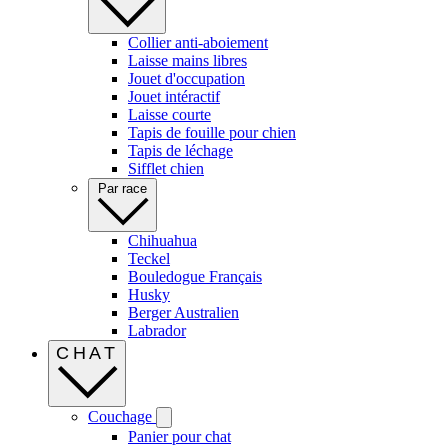
Collier anti-aboiement
Laisse mains libres
Jouet d'occupation
Jouet intéractif
Laisse courte
Tapis de fouille pour chien
Tapis de léchage
Sifflet chien
Par race
Chihuahua
Teckel
Bouledogue Français
Husky
Berger Australien
Labrador
CHAT
Couchage
Panier pour chat