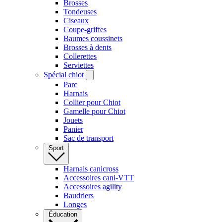
Brosses
Tondeuses
Ciseaux
Coupe-griffes
Baumes coussinets
Brosses à dents
Collerettes
Serviettes
Spécial chiot
Parc
Harnais
Collier pour Chiot
Gamelle pour Chiot
Jouets
Panier
Sac de transport
Sport
Harnais canicross
Accessoires cani-VTT
Accessoires agility
Baudriers
Longes
Éducation