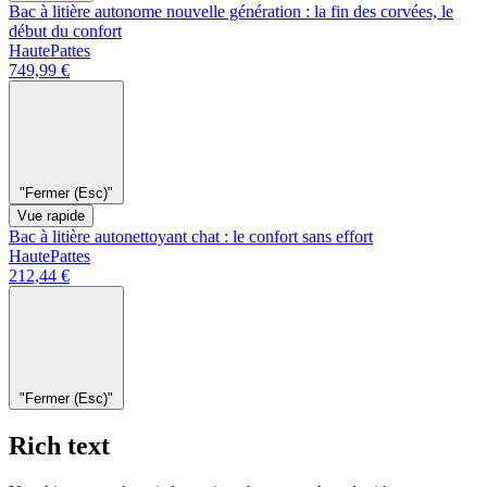
Bac à litière autonome nouvelle génération : la fin des corvées, le
début du confort
HautePattes
749,99 €
"Fermer (Esc)"
Vue rapide
Bac à litière autonettoyant chat : le confort sans effort
HautePattes
212,44 €
"Fermer (Esc)"
Rich text