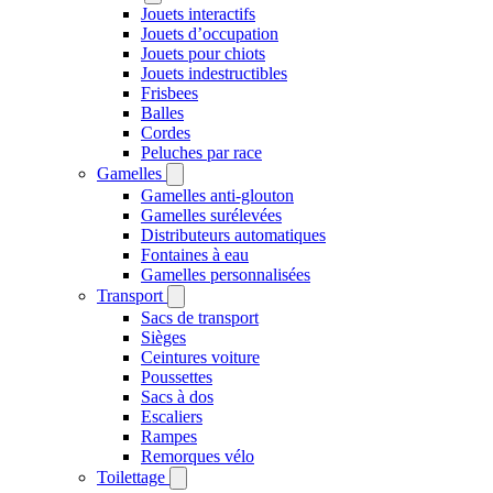
Jouets interactifs
Jouets d’occupation
Jouets pour chiots
Jouets indestructibles
Frisbees
Balles
Cordes
Peluches par race
Gamelles
Gamelles anti-glouton
Gamelles surélevées
Distributeurs automatiques
Fontaines à eau
Gamelles personnalisées
Transport
Sacs de transport
Sièges
Ceintures voiture
Poussettes
Sacs à dos
Escaliers
Rampes
Remorques vélo
Toilettage