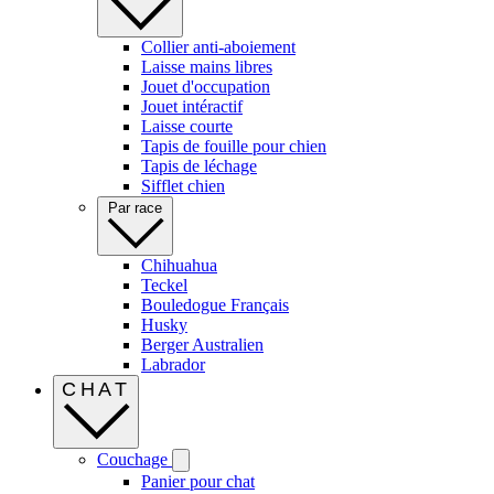
Collier anti-aboiement
Laisse mains libres
Jouet d'occupation
Jouet intéractif
Laisse courte
Tapis de fouille pour chien
Tapis de léchage
Sifflet chien
Par race
Chihuahua
Teckel
Bouledogue Français
Husky
Berger Australien
Labrador
CHAT
Couchage
Panier pour chat