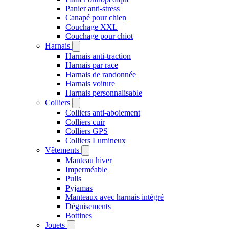
Panier anti-stress
Canapé pour chien
Couchage XXL
Couchage pour chiot
Harnais
Harnais anti-traction
Harnais par race
Harnais de randonnée
Harnais voiture
Harnais personnalisable
Colliers
Colliers anti-aboiement
Colliers cuir
Colliers GPS
Colliers Lumineux
Vêtements
Manteau hiver
Imperméable
Pulls
Pyjamas
Manteaux avec harnais intégré
Déguisements
Bottines
Jouets