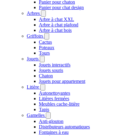
Panier pour chaton
Panier pour chat design
Arbres
Arbre à chat XXL
Arbre à chat plafond
Arbre à chat bois
Griffoirs
Cactus
Poteaux
Tours
Jouets
Jouets interactifs
Jouets souris
Chaton
Jouets pour appartement
Litière
Autonettoyantes
Litières fermées
Meubles cache-litière
Tapis
Gamelles
Anti-glouton
Distributeurs automatiques
Fontaines à eau