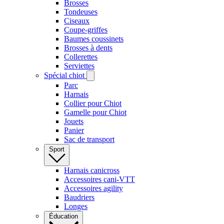
Brosses
Tondeuses
Ciseaux
Coupe-griffes
Baumes coussinets
Brosses à dents
Collerettes
Serviettes
Spécial chiot
Parc
Harnais
Collier pour Chiot
Gamelle pour Chiot
Jouets
Panier
Sac de transport
Sport
Harnais canicross
Accessoires cani-VTT
Accessoires agility
Baudriers
Longes
Éducation