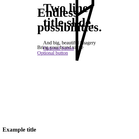
Two line
Endless
title slide.
possibilities.
And big, beautiful imagery
Bring your brand to life
Optional button
Optional button
Example title