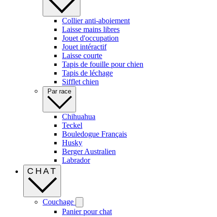
Collier anti-aboiement
Laisse mains libres
Jouet d'occupation
Jouet intéractif
Laisse courte
Tapis de fouille pour chien
Tapis de léchage
Sifflet chien
Par race
Chihuahua
Teckel
Bouledogue Français
Husky
Berger Australien
Labrador
CHAT
Couchage
Panier pour chat