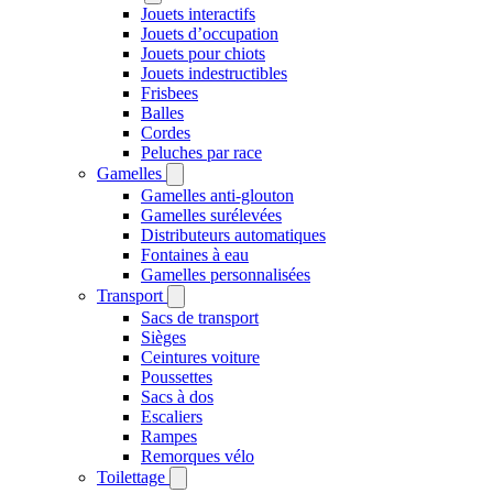
Jouets interactifs
Jouets d’occupation
Jouets pour chiots
Jouets indestructibles
Frisbees
Balles
Cordes
Peluches par race
Gamelles
Gamelles anti-glouton
Gamelles surélevées
Distributeurs automatiques
Fontaines à eau
Gamelles personnalisées
Transport
Sacs de transport
Sièges
Ceintures voiture
Poussettes
Sacs à dos
Escaliers
Rampes
Remorques vélo
Toilettage