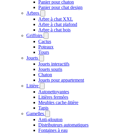
Panier pour chaton
Panier pour chat design
Arbres
Arbre à chat XXL
Arbre à chat plafond
Arbre à chat bois
Griffoirs
Cactus
Poteaux
Tours
Jouets
Jouets interactifs
Jouets souris
Chaton
Jouets pour appartement
Litière
Autonettoyantes
Litières fermées
Meubles cache-litière
Tapis
Gamelles
Anti-glouton
Distributeurs automatiques
Fontaines à eau