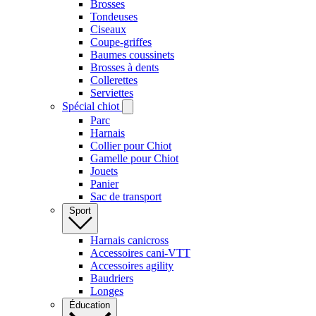
Brosses
Tondeuses
Ciseaux
Coupe-griffes
Baumes coussinets
Brosses à dents
Collerettes
Serviettes
Spécial chiot
Parc
Harnais
Collier pour Chiot
Gamelle pour Chiot
Jouets
Panier
Sac de transport
Sport
Harnais canicross
Accessoires cani-VTT
Accessoires agility
Baudriers
Longes
Éducation