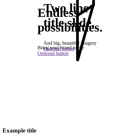
Two line
Endless
title slide.
possibilities.
And big, beautiful imagery
Bring your brand to life
Optional button
Optional button
Example title