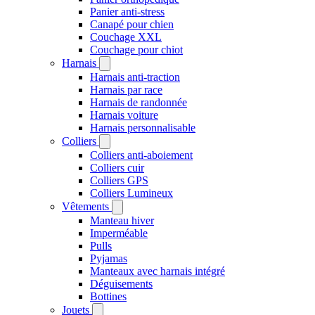
Panier anti-stress
Canapé pour chien
Couchage XXL
Couchage pour chiot
Harnais
Harnais anti-traction
Harnais par race
Harnais de randonnée
Harnais voiture
Harnais personnalisable
Colliers
Colliers anti-aboiement
Colliers cuir
Colliers GPS
Colliers Lumineux
Vêtements
Manteau hiver
Imperméable
Pulls
Pyjamas
Manteaux avec harnais intégré
Déguisements
Bottines
Jouets