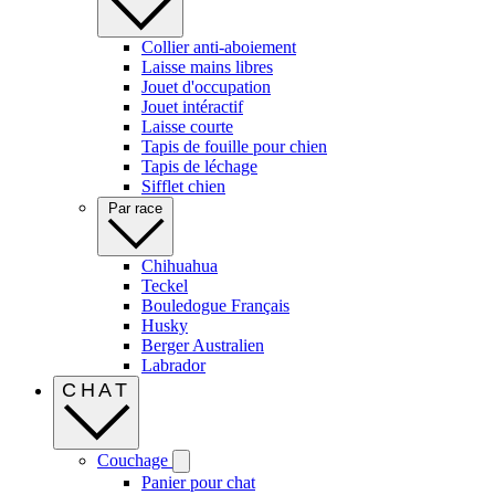
Collier anti-aboiement
Laisse mains libres
Jouet d'occupation
Jouet intéractif
Laisse courte
Tapis de fouille pour chien
Tapis de léchage
Sifflet chien
Par race
Chihuahua
Teckel
Bouledogue Français
Husky
Berger Australien
Labrador
CHAT
Couchage
Panier pour chat