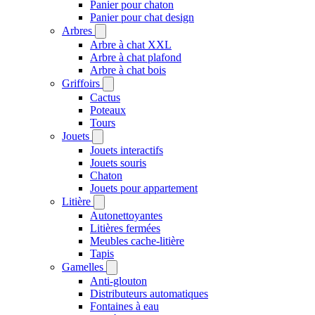
Panier pour chaton
Panier pour chat design
Arbres
Arbre à chat XXL
Arbre à chat plafond
Arbre à chat bois
Griffoirs
Cactus
Poteaux
Tours
Jouets
Jouets interactifs
Jouets souris
Chaton
Jouets pour appartement
Litière
Autonettoyantes
Litières fermées
Meubles cache-litière
Tapis
Gamelles
Anti-glouton
Distributeurs automatiques
Fontaines à eau