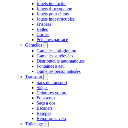
Jouets interactifs
Jouets d’occupation
Jouets pour chiots
Jouets indestructibles
Frisbees
Balles
Cordes
Peluches par race
Gamelles
Gamelles anti-glouton
Gamelles surélevées
Distributeurs automatiques
Fontaines à eau
Gamelles personnalisées
Transport
Sacs de transport
Sièges
Ceintures voiture
Poussettes
Sacs à dos
Escaliers
Rampes
Remorques vélo
Toilettage