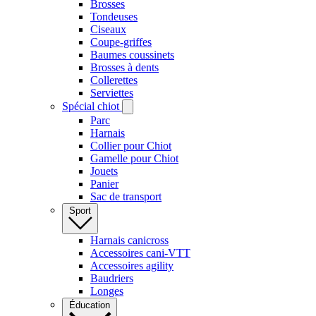
Brosses
Tondeuses
Ciseaux
Coupe-griffes
Baumes coussinets
Brosses à dents
Collerettes
Serviettes
Spécial chiot
Parc
Harnais
Collier pour Chiot
Gamelle pour Chiot
Jouets
Panier
Sac de transport
Sport
Harnais canicross
Accessoires cani-VTT
Accessoires agility
Baudriers
Longes
Éducation