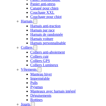
Panier anti-stress
Canapé pour chien
Couchage XXL
Couchage pour chiot
Harnais
Harnais anti-traction
Harnais par race
Harnais de randonnée
Harnais voiture
Harnais personnalisable
Colliers
Colliers anti-aboiement
Colliers cuir
Colliers GPS
Colliers Lumineux
Vêtements
Manteau hiver
Imperméable
Pulls
Pyjamas
Manteaux avec harnais intégré
Déguisements
Bottines
Jouets