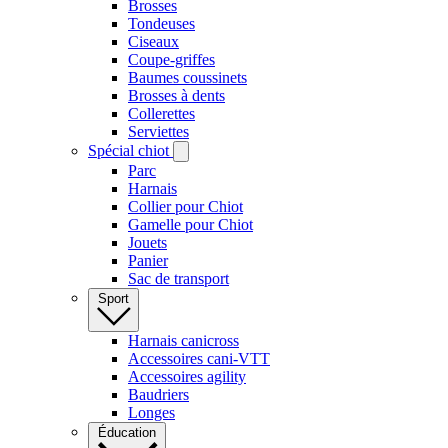
Brosses
Tondeuses
Ciseaux
Coupe-griffes
Baumes coussinets
Brosses à dents
Collerettes
Serviettes
Spécial chiot
Parc
Harnais
Collier pour Chiot
Gamelle pour Chiot
Jouets
Panier
Sac de transport
Sport
Harnais canicross
Accessoires cani-VTT
Accessoires agility
Baudriers
Longes
Éducation