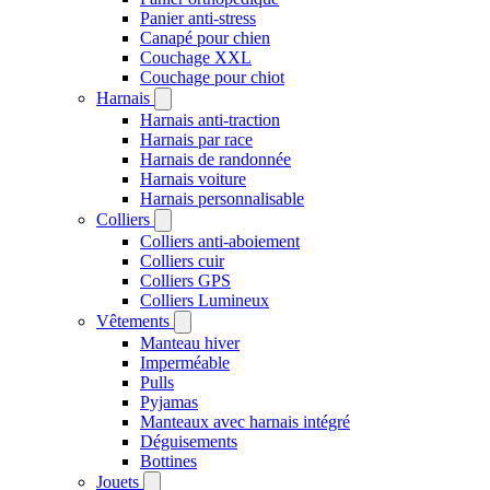
Panier anti-stress
Canapé pour chien
Couchage XXL
Couchage pour chiot
Harnais
Harnais anti-traction
Harnais par race
Harnais de randonnée
Harnais voiture
Harnais personnalisable
Colliers
Colliers anti-aboiement
Colliers cuir
Colliers GPS
Colliers Lumineux
Vêtements
Manteau hiver
Imperméable
Pulls
Pyjamas
Manteaux avec harnais intégré
Déguisements
Bottines
Jouets