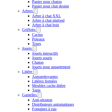
Panier pour chaton
Panier pour chat design
Arbres
Arbre à chat XXL
Arbre à chat plafond
Arbre à chat bois
Griffoirs
Cactus
Poteaux
Tours
Jouets
Jouets interactifs
Jouets souris
Chaton
Jouets pour appartement
Litière
Autonettoyantes
Litières fermées
Meubles cache-litière
Tapis
Gamelles
Anti-glouton
Distributeurs automatiques
Fontaines à eau