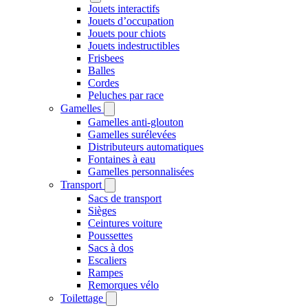
Jouets interactifs
Jouets d’occupation
Jouets pour chiots
Jouets indestructibles
Frisbees
Balles
Cordes
Peluches par race
Gamelles
Gamelles anti-glouton
Gamelles surélevées
Distributeurs automatiques
Fontaines à eau
Gamelles personnalisées
Transport
Sacs de transport
Sièges
Ceintures voiture
Poussettes
Sacs à dos
Escaliers
Rampes
Remorques vélo
Toilettage