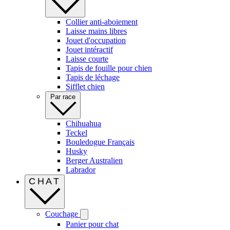
Collier anti-aboiement
Laisse mains libres
Jouet d'occupation
Jouet intéractif
Laisse courte
Tapis de fouille pour chien
Tapis de léchage
Sifflet chien
Par race
Chihuahua
Teckel
Bouledogue Français
Husky
Berger Australien
Labrador
CHAT
Couchage
Panier pour chat