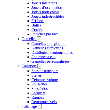
Jouets interactifs
Jouets d’occupation
Jouets pour chiots
Jouets indestructibles
Frisbees
Balles
Cordes
Peluches par race
Gamelles
Gamelles anti-glouton
Gamelles surélevées
Distributeurs automatiques
Fontaines à eau
Gamelles personnalisées
Transport
Sacs de transport
Sièges
Ceintures voiture
Poussettes
Sacs à dos
Escaliers
Rampes
Remorques vélo
Toilettage