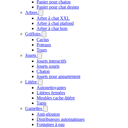
Panier pour chaton
Panier pour chat design
Arbres
Arbre à chat XXL
Arbre à chat plafond
Arbre à chat bois
Griffoirs
Cactus
Poteaux
Tours
Jouets
Jouets interactifs
Jouets souris
Chaton
Jouets pour appartement
Litière
Autonettoyantes
Litières fermées
Meubles cache-litière
Tapis
Gamelles
Anti-glouton
Distributeurs automatiques
Fontaines à eau