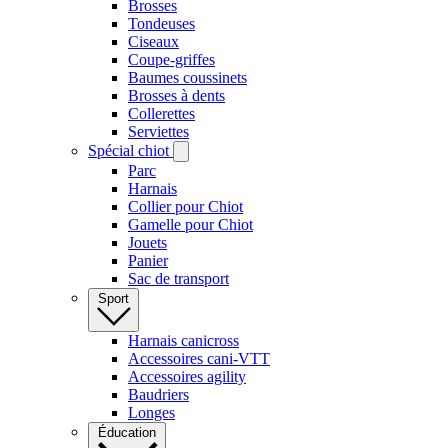
Brosses
Tondeuses
Ciseaux
Coupe-griffes
Baumes coussinets
Brosses à dents
Collerettes
Serviettes
Spécial chiot
Parc
Harnais
Collier pour Chiot
Gamelle pour Chiot
Jouets
Panier
Sac de transport
Sport
Harnais canicross
Accessoires cani-VTT
Accessoires agility
Baudriers
Longes
Éducation