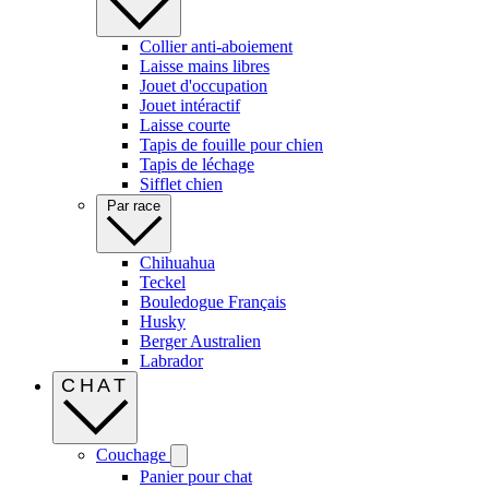
Collier anti-aboiement
Laisse mains libres
Jouet d'occupation
Jouet intéractif
Laisse courte
Tapis de fouille pour chien
Tapis de léchage
Sifflet chien
Par race
Chihuahua
Teckel
Bouledogue Français
Husky
Berger Australien
Labrador
CHAT
Couchage
Panier pour chat