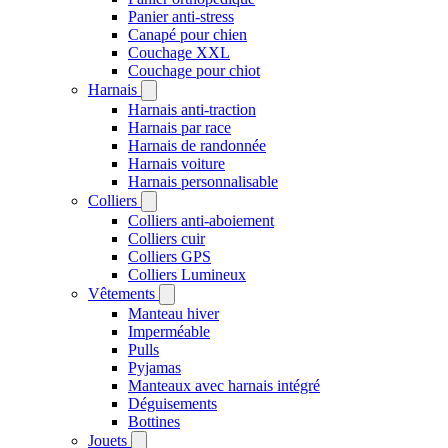
Panier anti-stress
Canapé pour chien
Couchage XXL
Couchage pour chiot
Harnais
Harnais anti-traction
Harnais par race
Harnais de randonnée
Harnais voiture
Harnais personnalisable
Colliers
Colliers anti-aboiement
Colliers cuir
Colliers GPS
Colliers Lumineux
Vêtements
Manteau hiver
Imperméable
Pulls
Pyjamas
Manteaux avec harnais intégré
Déguisements
Bottines
Jouets